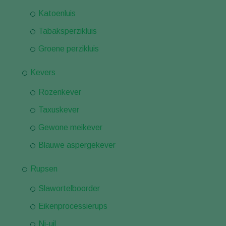
Katoenluis
Tabaksperzikluis
Groene perzikluis
Kevers
Rozenkever
Taxuskever
Gewone meikever
Blauwe aspergekever
Rupsen
Slawortelboorder
Eikenprocessierups
Ni-uil