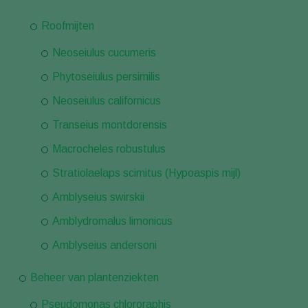
Roofmijten
Neoseiulus cucumeris
Phytoseiulus persimilis
Neoseiulus californicus
Transeius montdorensis
Macrocheles robustulus
Stratiolaelaps scimitus (Hypoaspis mijl)
Amblyseius swirskii
Amblydromalus limonicus
Amblyseius andersoni
Beheer van plantenziekten
Pseudomonas chlororaphis