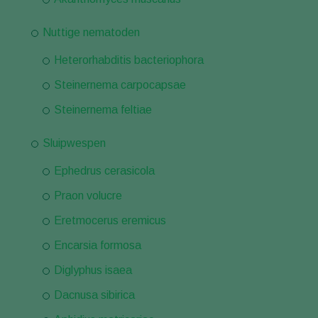
Nuttige nematoden
Heterorhabditis bacteriophora
Steinernema carpocapsae
Steinernema feltiae
Sluipwespen
Ephedrus cerasicola
Praon volucre
Eretmocerus eremicus
Encarsia formosa
Diglyphus isaea
Dacnusa sibirica