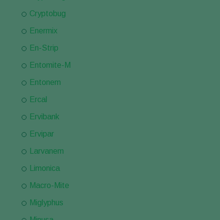
Cryptobug
Enermix
En-Strip
Entomite-M
Entonem
Ercal
Ervibank
Ervipar
Larvanem
Limonica
Macro-Mite
Miglyphus
Minusa