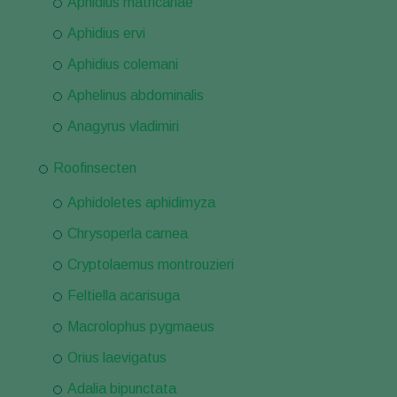
Aphidius matricariae
Aphidius ervi
Aphidius colemani
Aphelinus abdominalis
Anagyrus vladimiri
Roofinsecten
Aphidoletes aphidimyza
Chrysoperla carnea
Cryptolaemus montrouzieri
Feltiella acarisuga
Macrolophus pygmaeus
Orius laevigatus
Adalia bipunctata