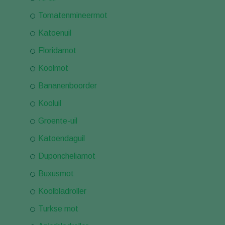
Tomatenmineermot
Katoenuil
Floridamot
Koolmot
Bananenboorder
Kooluil
Groente-uil
Katoendaguil
Duponcheliamot
Buxusmot
Koolbladroller
Turkse mot