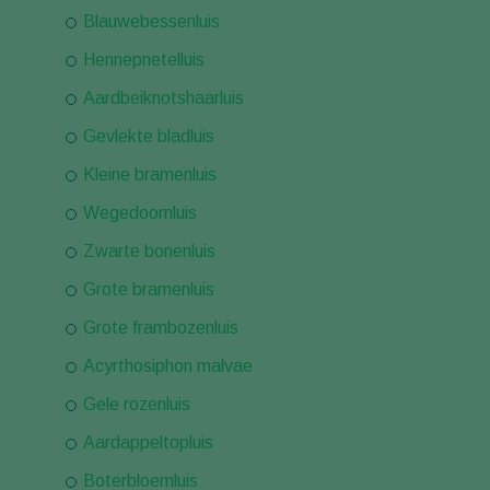
Blauwebessenluis
Hennepnetelluis
Aardbeiknotshaarluis
Gevlekte bladluis
Kleine bramenluis
Wegedoornluis
Zwarte bonenluis
Grote bramenluis
Grote frambozenluis
Acyrthosiphon malvae
Gele rozenluis
Aardappeltopluis
Boterbloemluis