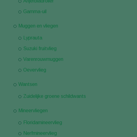
Anjerbladroller
Gamma-uil
Muggen en vliegen
Lyprauta
Suzuki fruitvlieg
Varenrouwmuggen
Oevervlieg
Wantsen
Zuidelijke groene schildwants
Mineervliegen
Floridamineervlieg
Nerfmineervlieg