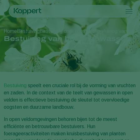
Producten
Home
Bestuiving
Bestuiving door hommels
Bestuiving van buit
Koppert One
Contact
Producten
Teelten
Bestuiving van buitengewassen
Plaagbestrijding
Teelten
Plagen en ziekten
Ziektebestrijding
Bedekte groenteteelt
Plagen en ziekten
Over Koppert
Zoeken
Bestuiving
Siergewassen
Plagen
Over Koppert
Weerbaar telen
Fruit
Ziektebestrijding
Over Koppert
Uitzettechnieken
Vollegrondsgroenten
Nieuws en informatie
Monitoring & Scouting
Akkerbouwgewassen
Werken bij Koppert
Bestuiving
speelt een cruciale rol bij de vorming van vruchten
Contact
en zaden. In de context van de teelt van gewassen in open
velden is effectieve bestuiving de sleutel tot overvloedige
oogsten en duurzame landbouw.
In open veldomgevingen behoren bijen tot de meest
efficiënte en betrouwbare bestuivers. Hun
foerageeractiviteiten maken kruisbestuiving van planten