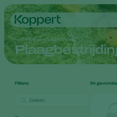
Home
Producten
Plaagbestrijding
Plaagbestrijdin
Filters:
54
gevonden