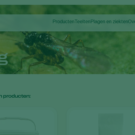
Producten
Teelten
Plagen en ziekten
Ov
Plagen
Plaagbestrijding
Bedekte groenteteelt
Ov
Ziektebestrijding
Ziektebestrijding
Siergewassen
Nie
Bestuiving
Fruit
Wer
g
Weerbaar telen
Vollegrondsgroenten
Co
Uitzettechnieken
Akkerbouwgewassen
Monitoring & Scouting
 producten: