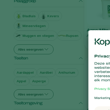
Plaaggroep
Bladluis
Kevers
Mineervliegen
Anso-Mite
Amblyseius an
Muggen en vliegen
Rupsen
Alles weergeven
Teelten
Aardappel
Aardbei
Anthurium
Appel
Asperge
Alles weergeven
Teeltomgeving
Aphidend