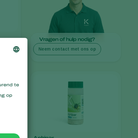
Greece
Hungary
India
Italy
Vragen of hulp nodig?
Kenya
Neem contact met ons op
Korea
Mexico
Netherlands
Paraguay
Poland
Portugal
Russia
South Africa
Spain
Aphipar