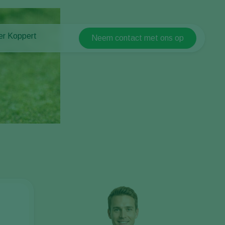
er Koppert
Neem contact met ons op
Koppert Global
er Koppert
Argentina
uws en informatie
Austria
ken bij Koppert
Belgium
ntact
Brasil
Canada (English)
Canada (French)
Ecuador
Finland (Finnish)
Finland (Swedish)
France
Germany