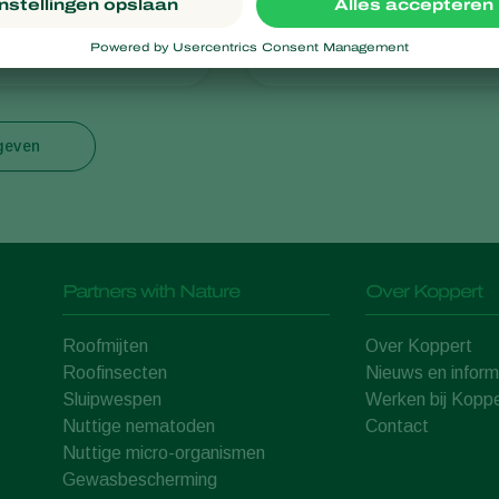
phidimyza
Aphelinus abdominalis
rgeven
Partners with Nature
Over Koppert
Roofmijten
Over Koppert
Roofinsecten
Nieuws en inform
Sluipwespen
Werken bij Koppe
Nuttige nematoden
Contact
Nuttige micro-organismen
Gewasbescherming