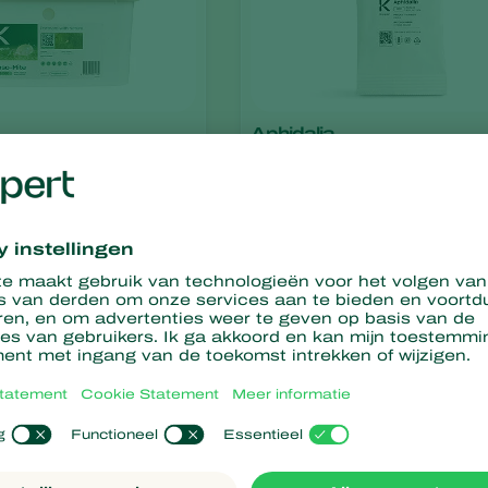
Aphidalia
dersoni
Adalia bipunctata
Aphilin