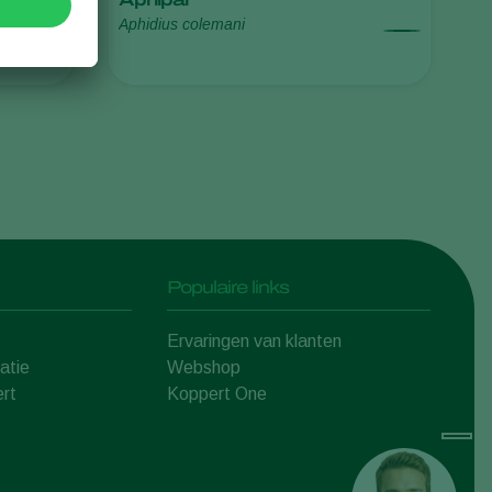
Aphidius colemani
Sweden
Switzerland
Turkey
USA
United Kingdom
Populaire links
Ervaringen van klanten
atie
Webshop
rt
Koppert One