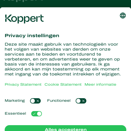
Ontvang het laatste nieuws en
informatie
Hier aanmelden
Partners with Nature
Roofmijten
Over Koppert
Roofinsecten
Sluipwespen
Over Koppert
Nuttige nematoden
Populaire links
Nieuws en informatie
Nuttige micro-organismen
Werken bij Koppert
Gewasbescherming
Ervaringen van klanten
Contact
Bestuiving
Webshop
Koppert Global
Koppert One