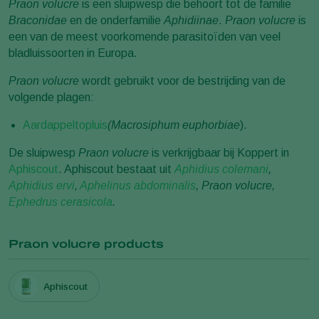
Praon volucre
is een sluipwesp die behoort tot de familie
Braconidae
en de onderfamilie
Aphidiinae
.
Praon volucre
is
een van de meest voorkomende parasitoïden van veel
bladluissoorten in Europa.
Praon volucre
wordt gebruikt voor de bestrijding van de
volgende plagen:
Aardappeltopluis
(Macrosiphum euphorbiae
).
De sluipwesp
Praon volucre
is verkrijgbaar bij Koppert in
Aphiscout
. Aphiscout bestaat uit
Aphidius colemani
,
Aphidius ervi
,
Aphelinus abdominalis
, Praon volucre,
Ephedrus cerasicola
.
Praon volucre products
Aphiscout