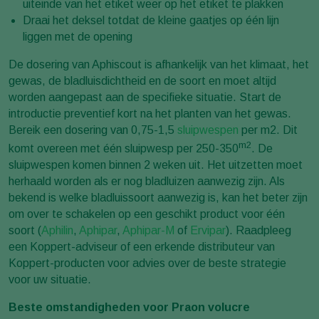
uiteinde van het etiket weer op het etiket te plakken
Draai het deksel totdat de kleine gaatjes op één lijn
liggen met de opening
De dosering van Aphiscout is afhankelijk van het klimaat, het
gewas, de bladluisdichtheid en de soort en moet altijd
worden aangepast aan de specifieke situatie. Start de
introductie preventief kort na het planten van het gewas.
Bereik een dosering van 0,75-1,5
sluipwespen
per m2. Dit
m2
komt overeen met één sluipwesp per 250-350
. De
sluipwespen komen binnen 2 weken uit. Het uitzetten moet
herhaald worden als er nog bladluizen aanwezig zijn. Als
bekend is welke bladluissoort aanwezig is, kan het beter zijn
om over te schakelen op een geschikt product voor één
soort (
Aphilin
,
Aphipar
,
Aphipar-M
of
Ervipar
). Raadpleeg
een Koppert-adviseur of een erkende distributeur van
Koppert-producten voor advies over de beste strategie
voor uw situatie.
Beste omstandigheden voor Praon volucre