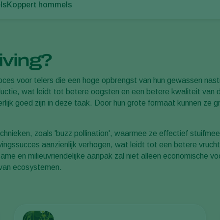
ls
Koppert hommels
iving?
roces voor telers die een hoge opbrengst van hun gewassen nast
oductie, wat leidt tot betere oogsten en een betere kwaliteit van
jk goed zijn in deze taak. Door hun grote formaat kunnen ze gr
nieken, zoals 'buzz pollination', waarmee ze effectief stuifme
vingssucces aanzienlijk verhogen, wat leidt tot een betere vruch
e en milieuvriendelijke aanpak zal niet alleen economische voo
d van ecosystemen.