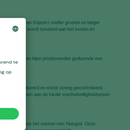
elkolonies van Koppert sneller groeien en langer
e gewoonlijk wordt besteed aan het koelen en
ies meer broed en bijen produceerden gedurende een
is goed georganiseerd en wordt streng gecontroleerd.
jn dat ze voldoen aan de lokale voedselveiligheidseisen
practices tijdens het werken met Natupol. Onze