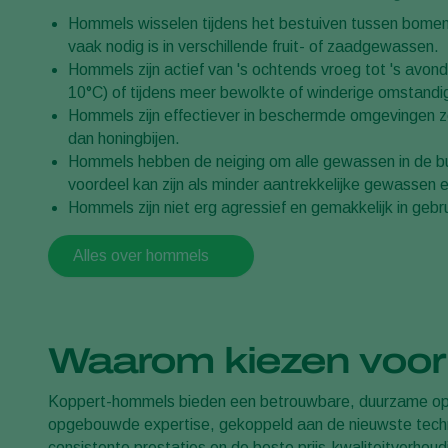
Hommels wisselen tijdens het bestuiven tussen bomen e
vaak nodig is in verschillende fruit- of zaadgewassen.
Hommels zijn actief van 's ochtends vroeg tot 's avonds
10°C) of tijdens meer bewolkte of winderige omstand
Hommels zijn effectiever in beschermde omgevingen 
dan honingbijen.
Hommels hebben de neiging om alle gewassen in de b
voordeel kan zijn als minder aantrekkelijke gewassen
Hommels zijn niet erg agressief en gemakkelijk in gebru
Alles over hommels
Waarom kiezen voo
Koppert-hommels bieden een betrouwbare, duurzame op
opgebouwde expertise, gekoppeld aan de nieuwste tech
consistente prestaties en de beste prijs-kwaliteitverhoud