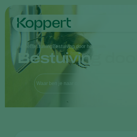
Home
Bestuiving
Bestuiving door hommels
Bestuiving do
Waar ben je naar op zoek?