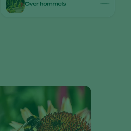
Over hommels
Sweden
Switzerland
Turkey
USA
United Kingdom