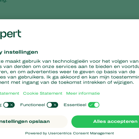
eel in vergelijking met concurrerende producten, omdat de homm
tontwerp helpt hommels om 20% van de energie te besparen di
stuivingsuren. Uit vergelijkende tests bleek dat Natupol-kolon
lengd.
hebben een korte levertijd. De internationale toeleveringsketen 
ije, de Verenigde Staten en Mexico. Telers kunnen er zeker van zi
helpen telers door deskundig advies te geven op basis van best 