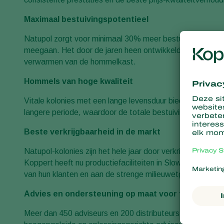
Maximaal bestuivingspotentieel
Natupol zorgt voor minimaal 30% meer bestuivingspotenti
meegaan. Het door de jaren heen ontwikkelde hommelkas
verwarmen van de hommelkast.
Hommels van hoge kwaliteit
Vitale kolonies met een lange levensduur bieden meer be
langere periode, waardoor de totale bestuiving werd ver
Beste verkrijgbaarheid in de markt
Natupol-kolonies zijn het hele jaar door verkrijgbaar en 
Koppert heeft nu productiefaciliteiten in Slowakije, Turk
van hun klanten en aan de strenge milieuwetgeving.
Advies en ondersteuning op maat voor telers
Meer dan 450 adviseurs en 200 distributeurs wereldwijd 