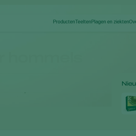
Producten
Teelten
Plagen en ziekten
Ov
Plagen
Plaagbestrijding
Bedekte groenteteelt
Ov
Ziektebestrijding
Ziektebestrijding
Siergewassen
Nie
Bestuiving
Fruit
Wer
or hommels
Weerbaar telen
Vollegrondsgroenten
Co
Uitzettechnieken
Akkerbouwgewassen
Monitoring & Scouting
Nie