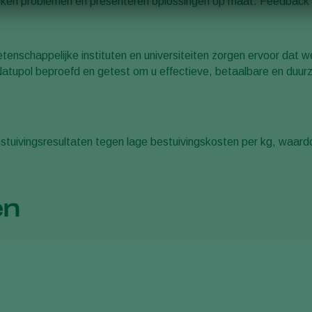
ken problemen en presenteren oplossingen op maat. Feedback va
nschappelijke instituten en universiteiten zorgen ervoor dat w
n Natupol beproefd en getest om u effectieve, betaalbare en duu
ivingsresultaten tegen lage bestuivingskosten per kg, waardoo
en