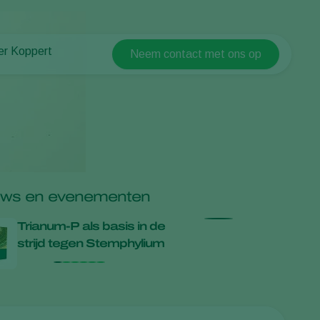
er Koppert
Neem contact met ons op
Koppert Global
er Koppert
Argentina
uws en informatie
Austria
ken bij Koppert
Belgium
ntact
Brasil
Canada (English)
uws en evenementen
Canada (French)
Trianum‑P als basis in de
Trianum-P be
Ecuador
strijd tegen Stemphylium
zwartvruchtr
Finland (Finnish)
Finland (Swedish)
France
Germany