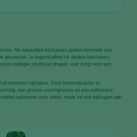
Greece
Hungary
India
Italy
Kenya
reven. Als natuurlijke bestuivers spelen hommels een
 de gewassen. In tegenstelling tot andere bestuivers
Korea
otere ladingen stuifmeel dragen, wat zorgt voor een
Mexico
Netherlands
el uit bloemen vrijmaken. Door hommelkasten te
Paraguay
tzetting, een grotere vruchtgrootte en een uniformere
rdelen opleveren voor telers, maar zal ook bijdragen aan
Poland
Portugal
Russia
South Africa
Spain