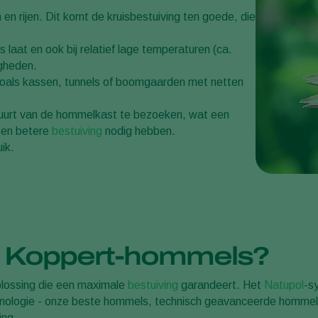
n rijen. Dit komt de kruisbestuiving ten goede, die
 laat en ook bij relatief lage temperaturen (ca.
igheden.
zoals kassen, tunnels of boomgaarden met netten
uurt van de hommelkast te bezoeken, wat een
 een betere
bestuiving
nodig hebben.
ik.
r Koppert-hommels?
lossing die een maximale
bestuiving
garandeert. Het
Natupol
-s
nologie - onze beste hommels, technisch geavanceerde hommel
ing.