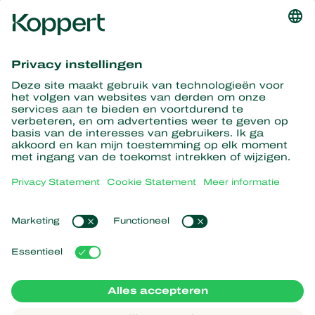
Ontvang het laatste nieuws en
informatie
Hier aanmelden
Partners with Nature
Roofmijten
Over Koppert
Roofinsecten
Sluipwespen
Over Koppert
Nuttige nematoden
Populaire links
Nieuws en informatie
Nuttige micro-organismen
Werken bij Koppert
Gewasbescherming
Ervaringen van klanten
Contact
Bestuiving
Webshop
Koppert Global
Koppert One
Cookies beheren
Privacy