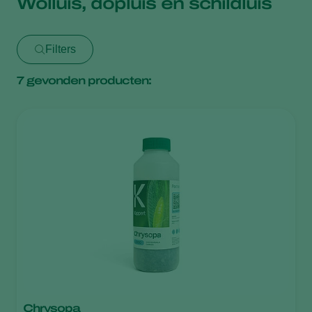
Wolluis, dopluis en schildluis
Filters
7
gevonden producten:
Chrysopa