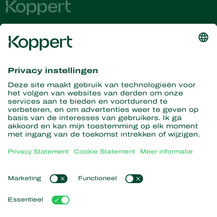
Ontvang het laatste nieuws en
informatie
Hier aanmelden
Partners with Nature
Roofmijten
Over Koppert
Roofinsecten
Sluipwespen
Over Koppert
Nuttige nematoden
Populaire links
Nieuws en informatie
Nuttige micro-organismen
Werken bij Koppert
Gewasbescherming
Ervaringen van klanten
Contact
Bestuiving
Webshop