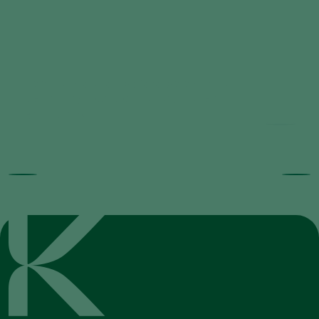
Voordeligere en betere biologische
bestrijding van bladluis, wolluis en
echinotrips