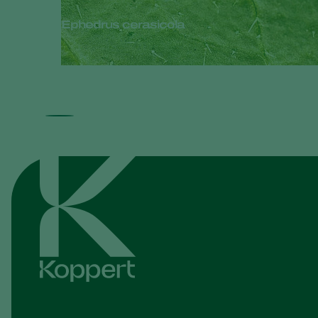
Ephedrus cerasicola