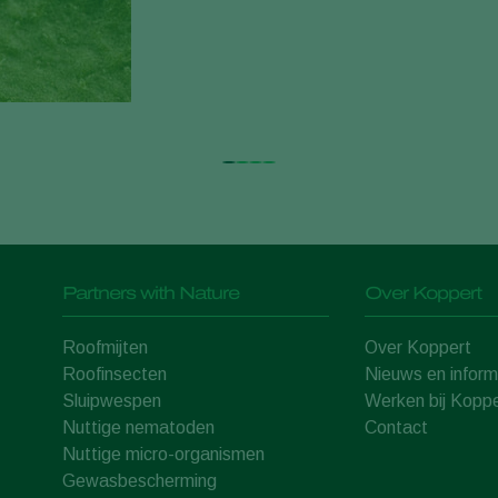
Partners with Nature
Over Koppert
Roofmijten
Over Koppert
Roofinsecten
Nieuws en inform
Sluipwespen
Werken bij Koppe
Nuttige nematoden
Contact
Nuttige micro-organismen
Gewasbescherming