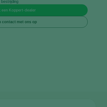
bestrijding
Greece
 een Koppert-dealer
Hungary
 contact met ons op
India
Italy
Kenya
Korea
Mexico
Netherlands
Paraguay
Poland
Portugal
Russia
South Africa
Spain