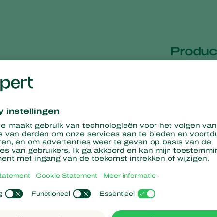
Product
uwtjes leggen hun eieren in
Verpakking
t zich binnenin de
bladluis
,
 sluipwesp komt via een
 na het uitzetten zullen de
Presentatie
 afhankelijk van de
Dragermater