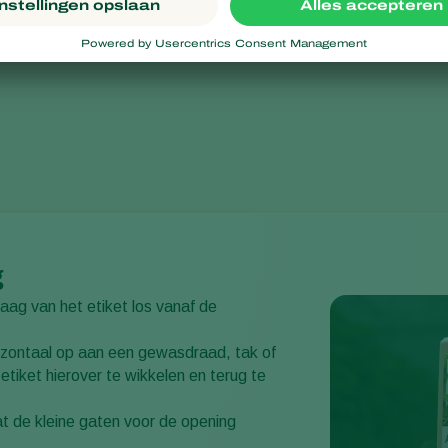
g
laag van het etiket los vanaf de
izontaal op aan een gewasdraad, tak of
etiket hierover te wikkelen en terug te
t de kleine gaten voor de opening