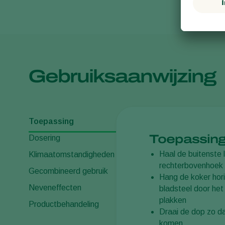
Gebruiksaanwijzing
Toepassing
Toepassin
Dosering
Haal de buitenste 
Klimaatomstandigheden
rechterbovenhoek
Gecombineerd gebruik
Hang de koker hor
Neveneffecten
bladsteel door het 
plakken
Productbehandeling
Draai de dop zo da
komen