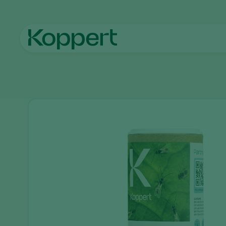
Home
Producten
Plaagbestrijding
Aphiscout