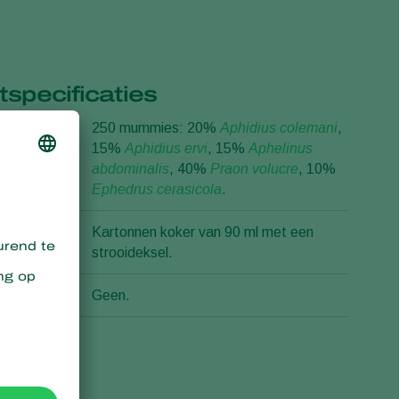
specificaties
250 mummies: 20%
Aphidius colemani
,
15%
Aphidius ervi
, 15%
Aphelinus
abdominalis
, 40%
Praon volucre
, 10%
Ephedrus cerasicola
.
Kartonnen koker van 90 ml met een
strooideksel.
iaal
Geen.