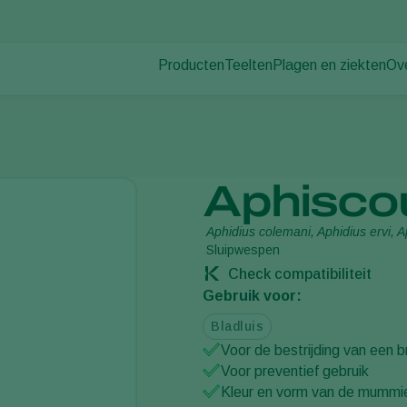
Producten
Teelten
Plagen en ziekten
Ov
Plagen
Plaagbestrijding
Bedekte groenteteelt
Ov
Ziektebestrijding
Ziektebestrijding
Siergewassen
Nie
Bestuiving
Fruit
Wer
Weerbaar telen
Vollegrondsgroenten
Co
Aphisco
Uitzettechnieken
Akkerbouwgewassen
Monitoring & Scouting
Aphidius colemani, Aphidius ervi, 
Sluipwespen
Check compatibiliteit
Gebruik voor:
Bladluis
Voor de bestrijding van een b
Voor preventief gebruik
Kleur en vorm van de mummie