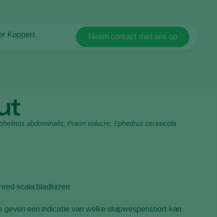
er Koppert
Neem contact met ons op
Koppert Global
er Koppert
Argentina
uws en informatie
Austria
ken bij Koppert
Belgium
ntact
ut
Brasil
Canada (English)
Aphelinus abdominalis, Praon volucre, Ephedrus cerasicola
Canada (French)
Ecuador
Finland (Finnish)
Finland (Swedish)
reed scala bladluizen
France
 geven een indicatie van welke sluipwespensoort kan
Germany