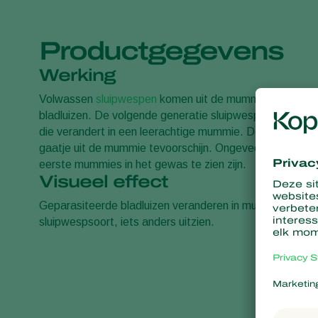
Productgegevens
Werking
Volwassen
sluipwespen
komen uit de mummies en de vro
bladluizen. De volgende generatie sluipwespen ontwikkel
die verandert in een leerachtige mummie. De volwassen
gaatje uit de mummie tevoorschijn. Ongeveer twee weken
eerste mummies in het gewas te zien zijn.
Visueel effect
Geparasiteerde bladluizen veranderen in mummies die er,
sluipwespsoort, iets anders uitzien.