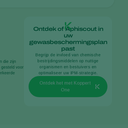
Sweden
Switzerland
Turkey
Ontdek of Aphiscout in
uw
USA
gewasbeschermingsplan
United Kingdom
past
Begrijp de invloed van chemische
bestrijdingsmiddelen op nuttige
 die zijn
organismen en bestuivers en
 gesteld voor
verkeerde
optimaliseer uw IPM-strategie.
Ontdek het met Koppert
One