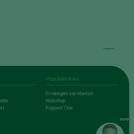
Prao
Populaire links
Ervaringen van klanten
atie
Webshop
rt
Koppert One