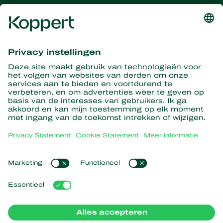
Ontvang het laatste nieuws en
informatie
Hier aanmelden
Partners with Nature
Roofmijten
Over Koppert
Roofinsecten
Sluipwespen
Over Koppert
Nuttige nematoden
Populaire links
Nieuws en informatie
Nuttige micro-organismen
Werken bij Koppert
Gewasbescherming
Ervaringen van klanten
Contact
Bestuiving
Webshop
Koppert Global
Koppert One
Cookies beheren