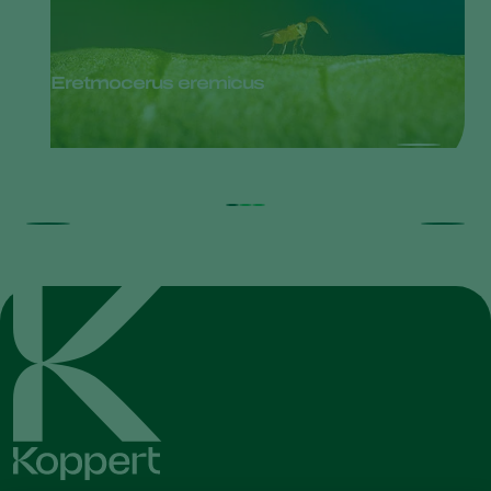
Eretmocerus eremicus