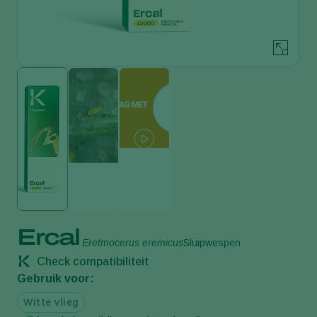
Ercal
Eretmocerus eremicus
Sluipwespen
Check compatibiliteit
Gebruik voor:
Witte vlieg