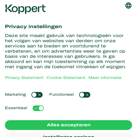
Ontvang het laatste nieuws en
informatie
Hier aanmelden
Partners with Nature
Roofmijten
Over Koppert
Roofinsecten
Sluipwespen
Over Koppert
Nuttige nematoden
Populaire links
Nieuws en informatie
Nuttige micro-organismen
Werken bij Koppert
Gewasbescherming
Ervaringen van klanten
Contact
Bestuiving
Webshop
Koppert Global
Koppert One
Cookies beheren
Privacy