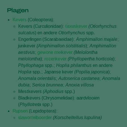
Plagen
Kevers
(Coleoptera):
Kevers (Curculionidae):
taxuskever
(Otiorhynchus
sulcatus
) en andere
Otiorhynchus
spp.
Engerlingen (Scarabaeidae):
Amphimallon majale
;
junikever
(Amphimallon solstitialis
);
Amphimallon
aestivus
;
gewone meikever
(Melolontha
melolontha
);
rozenkever
(Phyllopertha horticola
);
Phyllophaga
spp.;
Hoplia philanthus
en andere
Hoplia
spp.; Japanse kever
(Popilia japonica
);
Anomala orientalis
;
Autoserica castanea
;
Anomala
dubia
;
Serica brunnea
;
Anoxia villosa
Mestkevers
(Aphodius
spp.)
Bladkevers (Chrysomelidae): aardvlooien
(
Phyllotreta
spp.)
Rupsen
(Lepidoptera):
slawortelboorder
(Korscheltellus lupulina)