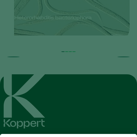
Heterorhabditis bacteriophora