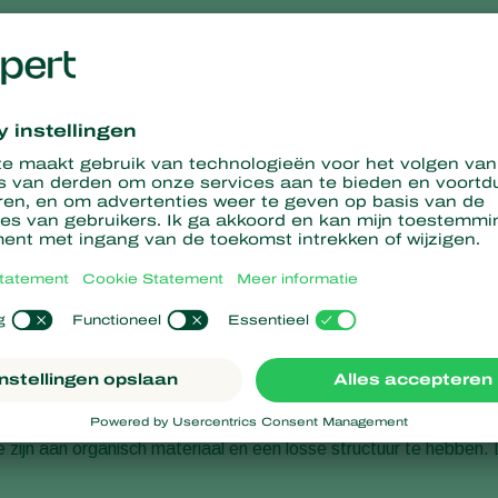
t.
Macrocheles robustulus
is een polyfage roofmijt. Naast tripsp
lwassen vrouwtjes kunnen vier tot vijf poppen van
Californische
crocheles robustulus
, zespotige larve, achtpotige protonimf en deutonimf, en adult. 
 bruine poten. De larven zijn wit. De protonimfen en deutonimfen 
ren zijn ovaal en ongeveer 0,3 x 0,2 mm groot en parelwit
en voor het gebruik va
te zijn aan organisch materiaal en een losse structuur te hebbe