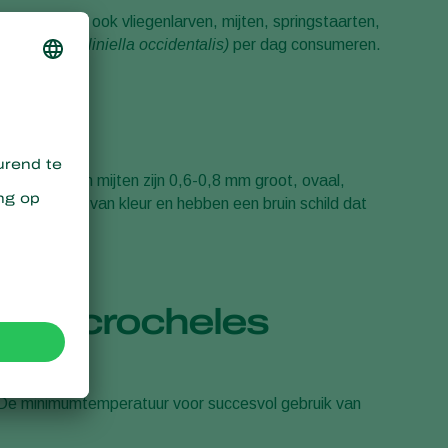
oppen eet hij ook vliegenlarven, mijten, springstaarten,
Sweden
 trips
(Frankliniella occidentalis)
per dag consumeren.
Switzerland
Turkey
USA
United Kingdom
De volwassen mijten zijn 0,6-0,8 mm groot, ovaal,
zijn bleekwit van kleur en hebben een bruin schild dat
n Macrocheles
n. De minimumtemperatuur voor succesvol gebruik van