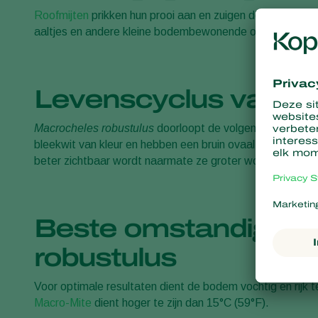
Roofmijten
prikken hun prooi aan en zuigen de inhoud erui
aaltjes en andere kleine bodembewonende organismen. Vo
Levenscyclus van Ma
Macrocheles robustulus
doorloopt de volgende stadia: ei
bleekwit van kleur en hebben een bruin ovaal rugschild en
beter zichtbaar wordt naarmate ze groter worden. De eie
Beste omstandighed
robustulus
Voor optimale resultaten dient de bodem vochtig en rijk 
Macro-Mite
dient hoger te zijn dan 15°C (59°F).