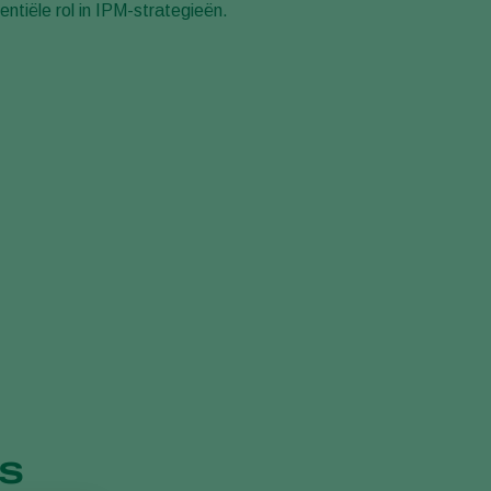
ntiële rol in IPM-strategieën.
Greece
Hungary
India
Italy
Kenya
Korea
Mexico
Netherlands
Paraguay
Poland
Portugal
Russia
South Africa
s
Spain