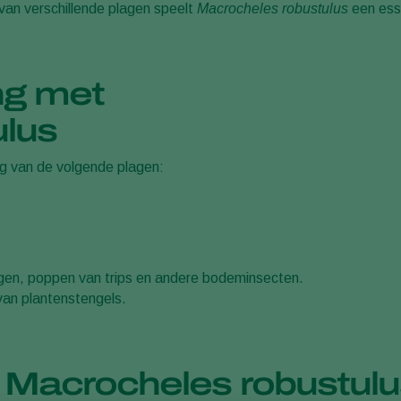
n van verschillende plagen speelt
Macrocheles robustulus
een esse
ing met
lus
ng van de volgende plagen:
gen
, poppen van trips en andere bodeminsecten.
van plantenstengels.
 Macrocheles robustulu