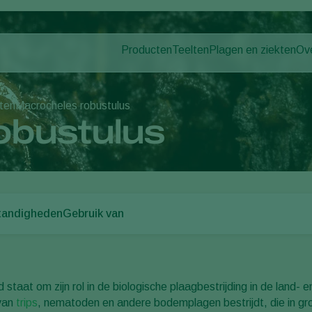
Producten
Teelten
Plagen en ziekten
Ov
Plagen
Plaagbestrijding
Bedekte groenteteelt
Ov
Ziektebestrijding
Ziektebestrijding
Siergewassen
Nie
ten
Macrocheles robustulus
Bestuiving
Fruit
Wer
obustulus
Weerbaar telen
Vollegrondsgroenten
Co
Uitzettechnieken
Akkerbouwgewassen
Monitoring & Scouting
tandigheden
Gebruik van
 staat om zijn rol in de biologische plaagbestrijding in de land- 
 van
trips
, nematoden en andere bodemplagen bestrijdt, die in gr