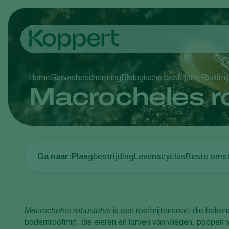
Home
Gewasbescherming
Biologische bestrijding
Roofmij
Macrocheles r
Ga naar:
Plaagbestrijding
Levenscyclus
Beste oms
Macrocheles robustulus
is een roofmijtensoort die bekend
bodemroofmijt, die eieren en larven van vliegen, poppen