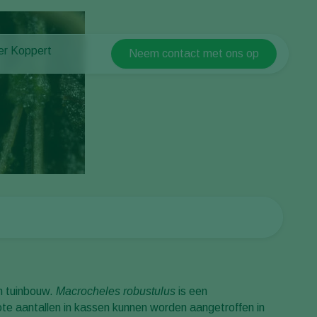
er Koppert
Neem contact met ons op
Koppert Global
er Koppert
Argentina
uws en informatie
Austria
ken bij Koppert
Belgium
ntact
Brasil
Canada (English)
Canada (French)
Ecuador
Finland (Finnish)
Finland (Swedish)
en tuinbouw.
Macrocheles robustulus
is een
France
ote aantallen in kassen kunnen worden aangetroffen in
Germany