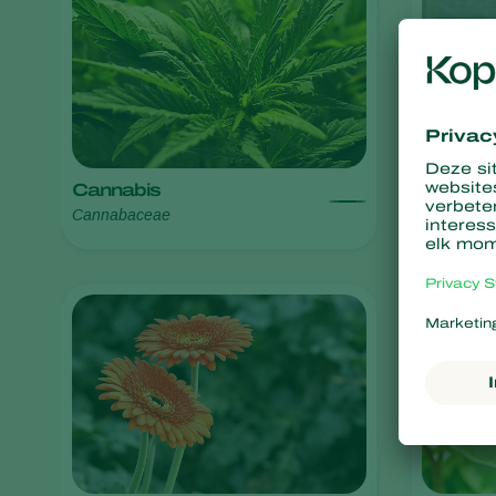
Cannabis
Chrysan
Cannabaceae
Chrysant