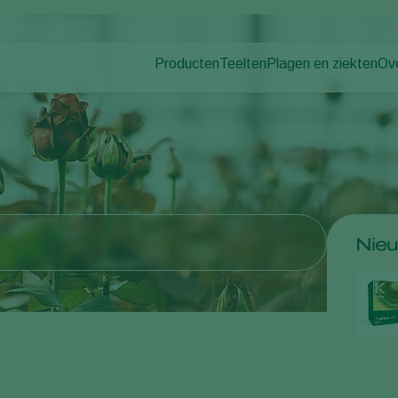
Producten
Teelten
Plagen en ziekten
Ov
Plagen
Plaagbestrijding
Bedekte groenteteelt
Ov
Ziektebestrijding
Ziektebestrijding
Siergewassen
Nie
Bestuiving
Fruit
Wer
Weerbaar telen
Vollegrondsgroenten
Co
Uitzettechnieken
Akkerbouwgewassen
Monitoring & Scouting
Nie