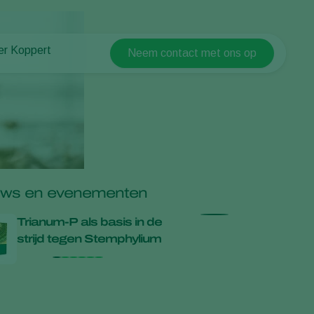
er Koppert
Neem contact met ons op
Koppert Global
er Koppert
Argentina
uws en informatie
Austria
ken bij Koppert
Belgium
ntact
Brasil
Canada (English)
uws en evenementen
Canada (French)
Trianum‑P als basis in de
Trianum-P be
Ecuador
strijd tegen Stemphylium
zwartvruchtr
Finland (Finnish)
Finland (Swedish)
France
Germany