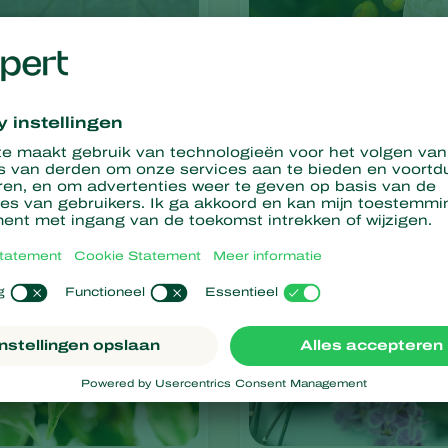
t
Freesia
hemum
Freesia sp.