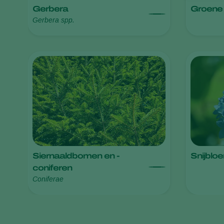
Gerbera
Groene 
Gerbera spp.
Siernaaldbomen en -
Snijblo
coniferen
Coniferae