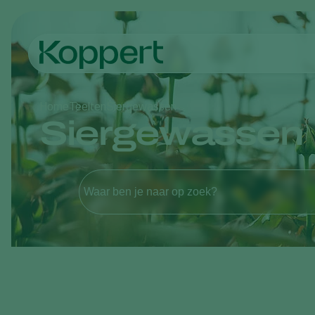
Home
Teelten
Siergewassen
Siergewassen
Waar ben je naar op zoek?