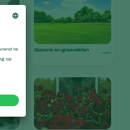
Sweden
Switzerland
Turkey
USA
United Kingdom
Gazons en grasvelden