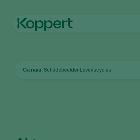
Home
Gewasbescherming
Plagen
Rupsen
Tomatenminee
Ga naar:
Schadebeelden
Levenscyclus