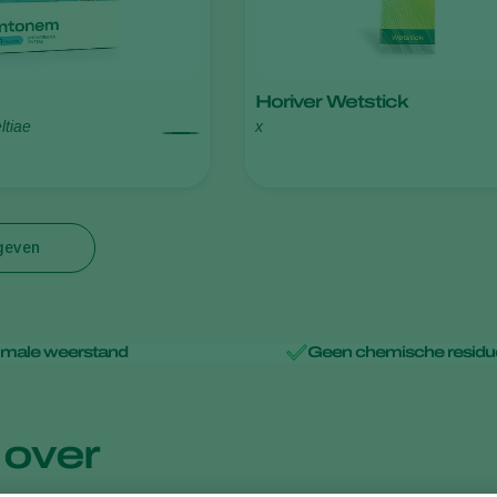
Horiver Wetstick
ltiae
x
rgeven
imale weerstand
Geen chemische resid
 over