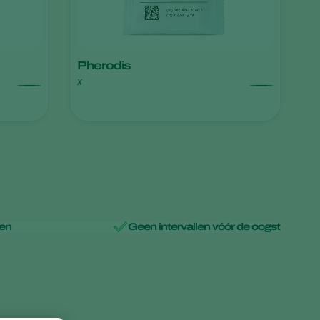
Pherodis
x
uen
Geen intervallen vóór de oogst