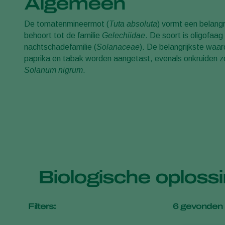
Algemeen
De tomatenmineermot (
Tuta absoluta
) vormt een belangr
behoort tot de familie
Gelechiidae
. De soort is oligofaa
nachtschadefamilie (
Solanaceae
). De belangrijkste waa
paprika en tabak worden aangetast, evenals onkruiden 
Solanum nigrum
.
Biologische oplos
Filters:
6
gevonden 