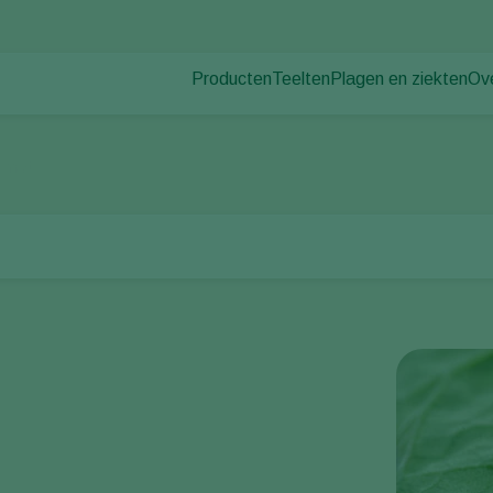
Producten
Teelten
Plagen en ziekten
Ov
Plagen
Plaagbestrijding
Bedekte groenteteelt
Ov
Ziektebestrijding
Ziektebestrijding
Siergewassen
Nie
rmot
Bestuiving
Fruit
Wer
Weerbaar telen
Vollegrondsgroenten
Co
Uitzettechnieken
Akkerbouwgewassen
Monitoring & Scouting