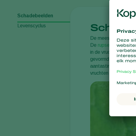
Schadebeelden
Schade
Levenscyclus
De meest opvallende
De
rupsen
geven de v
in de vrucht zelf. De 
gevormd worden, kunn
aantasting sterven d
vruchten geeft schimm