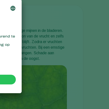
 de vlekvormige mijnen in de bladeren.
nder de kroon van de vrucht en zelfs
 blad intact blijft. Zodra er vruchten
et groene vruchten. Bij een ernstige
aan er misvormingen. Schade aan
rot voor of na de oogst.