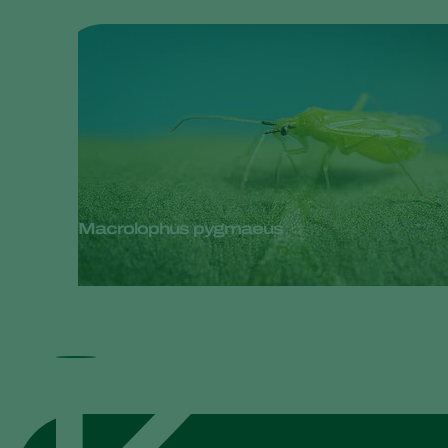
Macrolophus pygmaeus