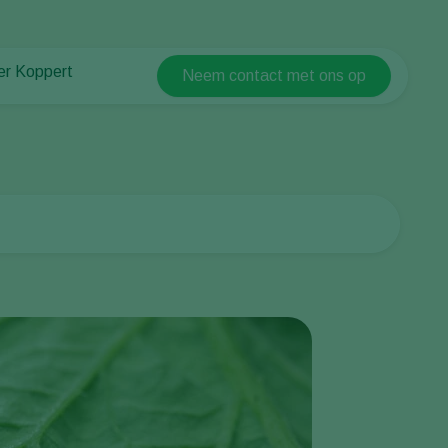
er Koppert
Neem contact met ons op
Koppert Global
er Koppert
Argentina
uws en informatie
Austria
ken bij Koppert
Belgium
ntact
Brasil
Canada (English)
Canada (French)
Ecuador
Finland (Finnish)
Finland (Swedish)
France
Germany