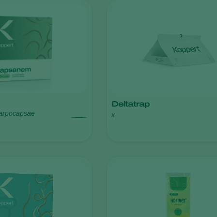
Deltatrap
arpocapsae
x