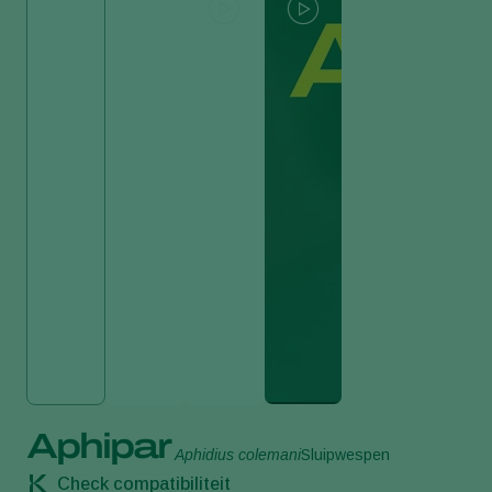
Aphipar
Aphidius colemani
Sluipwespen
Check compatibiliteit