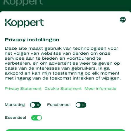
Ontvang het laatste nieuws en
informatie
Hier aanmelden
Partners with Nature
Roofmijten
Over Koppert
Roofinsecten
Sluipwespen
Over Koppert
Nuttige nematoden
Populaire links
Nieuws en informatie
Nuttige micro-organismen
Werken bij Koppert
Gewasbescherming
Ervaringen van klanten
Contact
Bestuiving
Webshop
Koppert Global