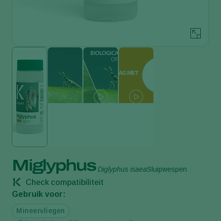
Miglyphus
Diglyphus isaea
Sluipwespen
Check compatibiliteit
Gebruik voor:
Mineervliegen