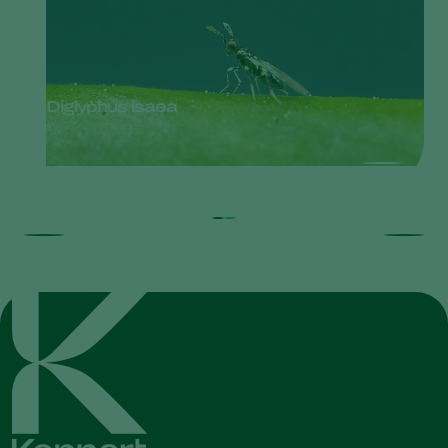
Diglyphus isaea