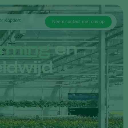
er Koppert
Neem contact met ons op
Koppert Global
er Koppert
Argentina
uws en informatie
rming
en
Austria
ken bij Koppert
Belgium
ntact
ldwijd
Brasil
Canada (English)
Canada (French)
Ecuador
Finland (Finnish)
Finland (Swedish)
France
Germany