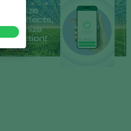
Minimize
side effects,
maximize
protection!
Lees meer