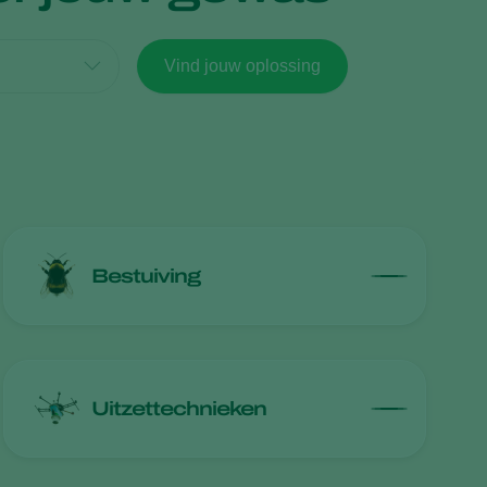
Sweden
Vind jouw oplossing
Switzerland
Turkey
USA
United Kingdom
Bestuiving
Uitzettechnieken