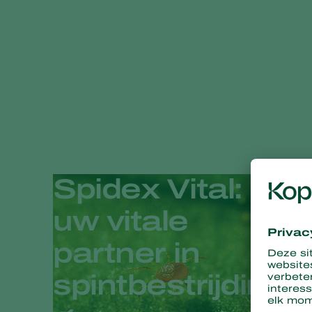
Spidex Vital:
uw vitale
partner in
spintbestrijdin