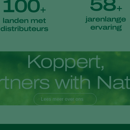
58
100
+
+
jarenlange
landen met
ervaring
distributeurs
K
o
p
p
e
r
t
,
r
t
n
e
r
s
w
i
t
h
N
a
Lees meer over ons