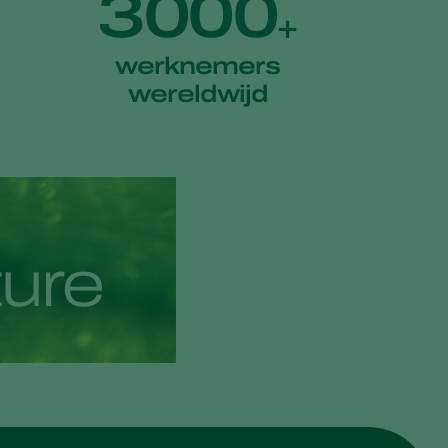
3000
+
werknemers
wereldwijd
t
u
r
e