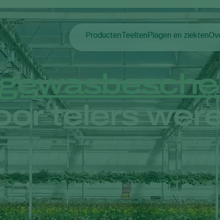
Producten
Teelten
Plagen en ziekten
Ov
Plagen
Plaagbestrijding
Bedekte groenteteelt
Ov
Ziektebestrijding
Ziektebestrijding
Siergewassen
Nie
gewasbesche
Bestuiving
Fruit
Wer
Weerbaar telen
Vollegrondsgroenten
Co
or telers were
Uitzettechnieken
Akkerbouwgewassen
Monitoring & Scouting