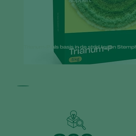
Trianum‑P als basis in de strijd tegen Stemp