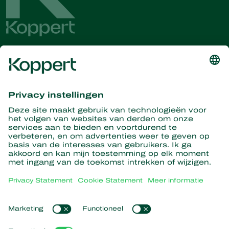
Ontvang het laatste nieuws en
informatie
Hier aanmelden
Partners with Nature
Roofmijten
Over Koppert
Roofinsecten
Sluipwespen
Over Koppert
Nuttige nematoden
Populaire links
Nieuws en informatie
Nuttige micro-organismen
Werken bij Koppert