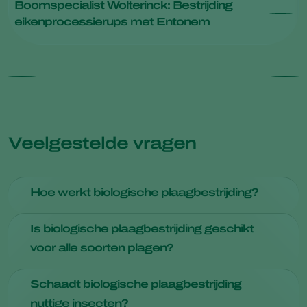
Boomspecialist Wolterinck: Bestrijding
eikenprocessierups met Entonem
Veelgestelde vragen
Hoe werkt biologische plaagbestrijding?
Biologische plaagbestrijding vertrouwt op natuurlijke vijanden
Is biologische plaagbestrijding geschikt
van plaagdieren, zoals roofdieren,
sluipwespen
en
voor alle soorten plagen?
ziekteverwekkers, om plaagdierpopulaties onder controle te
houden.
Veel biologische bestrijdingsmiddelen zijn met succes
Schaadt biologische plaagbestrijding
toegepast voor effectieve plaagbestrijding. Maar niet voor
nuttige insecten?