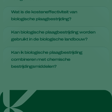
alle plagen is een effectieve oplossing commercieel
beschikbaar.
Over het algemeen zijn biologische bestrijdingsmethoden
Wat is de kosteneffectiviteit van
gericht op specifieke plagen, waarbij schade aan nuttige
biologische plaagbestrijding?
insecten tot een minimum wordt beperkt.
De initiële implementatiekosten kunnen variëren, maar na
Kan biologische plaagbestrijding worden
verloop van tijd is het meestal kosteneffectief vanwege de
gebruikt in de biologische landbouw?
betere kwaliteit en hogere opbrengsten.
Ja, biologische plaagbestrijding sluit goed aan bij biologische
Kan ik biologische plaagbestrijding
landbouwpraktijken omdat synthetische chemicaliën worden
combineren met chemische
vermeden.
bestrijdingsmiddelen?
In sommige gevallen kan de integratie van beide methoden
de plaagbestrijding verbeteren, maar het is essentieel om
de richtlijnen voor compatibiliteit te volgen. Je kunt de
compatibiliteit van pesticiden met nuttige organismen
controleren in onze Side Effects App.