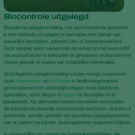
Biocontrole uitgelegd
Biologische plaagbestrijding, ook wel biocontrole genoemd,
is een methode om plagen te bestrijden met behulp van
natuurlijke bestrijders, parasitoïden of ziekteverwekkers.
Deze aanpak werkt samen met de natuur om het evenwicht
van ecosystemen te behouden en gewassen te beschermen
zonder gebruik te maken van schadelijke chemicaliën.
Bij biologische plaagbestrijding worden nuttige organismen
zoals
sluipwespen
en
roofmijten
in landbouwgewassen
geïntroduceerd om schadelijke plagen zoals bladluizen,
spintmijten, witte vliegen of
rupsen
te bestrijden of te
parasiteren. Als alternatief kunnen microbiële insecticiden,
die bestaan uit natuurlijk voorkomende bacteriën, virussen of
schimmels, worden gebruikt om specifieke plaagdiersoorten
aan te pakken terwijl niet-doelorganismen ongedeerd blijven.
In tegenstelling tot chemische bestrijdingsmiddelen, die