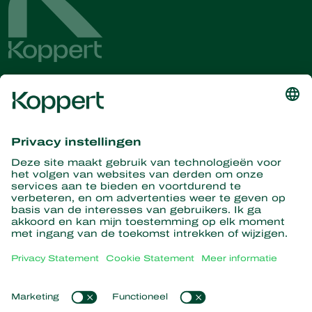
Ontvang het laatste nieuws en
informatie
Hier aanmelden
Partners with Nature
Roofmijten
Over Koppert
Roofinsecten
Sluipwespen
Over Koppert
Nuttige nematoden
Populaire links
Nieuws en informatie
Nuttige micro-organismen