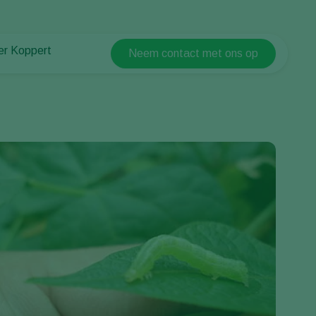
er Koppert
Neem contact met ons op
Koppert Global
er Koppert
Argentina
uws en informatie
Austria
ken bij Koppert
Belgium
ntact
Brasil
Canada (English)
Canada (French)
Ecuador
Finland (Finnish)
Finland (Swedish)
France
Germany