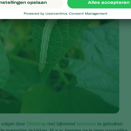
k volgen door
Deltatrap
met bijhorend
feromoon
te gebruiken.
de mannetjes te lokken. M.a.w. hiermee ga je geen vrouwelijke