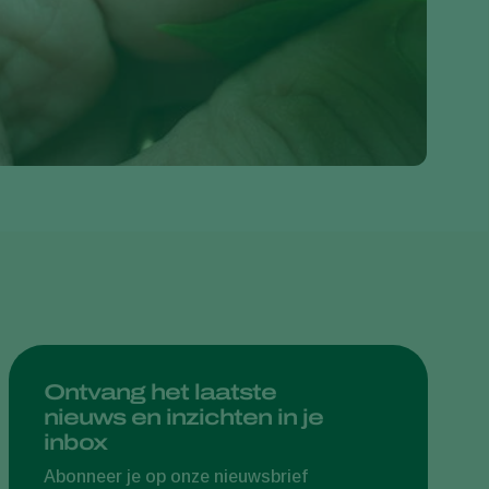
Greece
Hungary
India
Italy
Kenya
Korea
Mexico
Netherlands
Paraguay
Poland
Portugal
Ontvang het laatste
nieuws en inzichten in je
Russia
inbox
South Africa
Abonneer je op onze nieuwsbrief
Spain