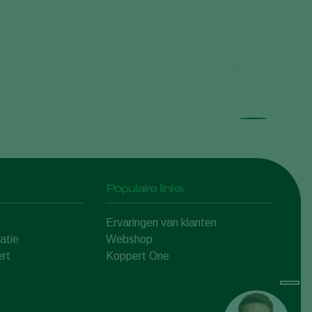
Tria
Populaire links
Ervaringen van klanten
atie
Webshop
rt
Koppert One