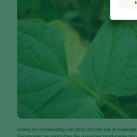
Invlieg en ontwikkeling van deze motten kan je makkelij
Feromonen zijn lokstoffen die vrouwtjes produceren om 