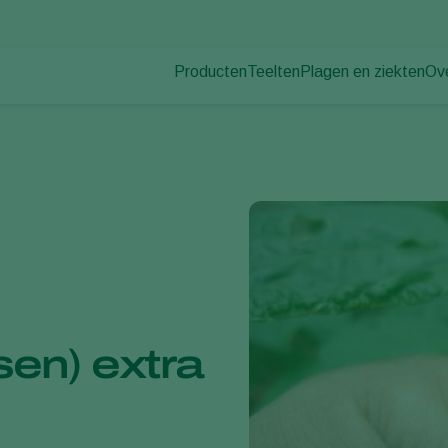
Producten
Teelten
Plagen en ziekten
Ov
Plagen
Plaagbestrijding
Bedekte groenteteelt
Ov
Ziektebestrijding
Ziektebestrijding
Siergewassen
Nie
Bestuiving
Fruit
Wer
Weerbaar telen
Vollegrondsgroenten
Co
Uitzettechnieken
Akkerbouwgewassen
Monitoring & Scouting
en) extra