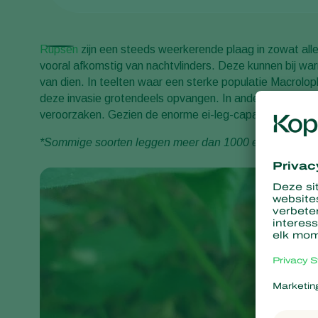
Rupsen
zijn een steeds weerkerende plaag in zowat all
vooral afkomstig van nachtvlinders. Deze kunnen bij wa
van dien. In teelten waar een sterke populatie Macrolop
deze invasie grotendeels opvangen. In andere teelten k
veroorzaken. Gezien de enorme ei-leg-capaciteit* vols
*Sommige soorten leggen meer dan 1000 eitjes / vrouwt