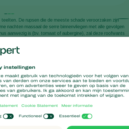
e teelten. De rupsen die de meeste schade veroorzaken zijn
rme nachten massaal de serre binnenvliegen met alle gevolgen
hus aanwezig is (bv. tomaat of aubergine), zal deze roofwants
an de sterke populatie op korte termijn grote schade
taan een paar motten om belangrijke schade te veroorzaken!
je!