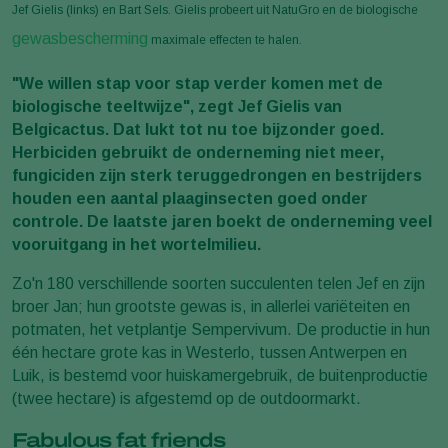
Jef Gielis (links) en Bart Sels. Gielis probeert uit NatuGro en de biologische
gewasbescherming
maximale effecten te halen.
"We willen stap voor stap verder komen met de
biologische teeltwijze", zegt Jef Gielis van
Belgicactus. Dat lukt tot nu toe bijzonder goed.
Herbiciden gebruikt de onderneming niet meer,
fungiciden zijn sterk teruggedrongen en bestrijders
houden een aantal plaaginsecten goed onder
controle. De laatste jaren boekt de onderneming veel
vooruitgang in het wortelmilieu.
Zo'n 180 verschillende soorten succulenten telen Jef en zijn
broer Jan; hun grootste gewas is, in allerlei variëteiten en
potmaten, het vetplantje Sempervivum. De productie in hun
één hectare grote kas in Westerlo, tussen Antwerpen en
Luik, is bestemd voor huiskamergebruik, de buitenproductie
(twee hectare) is afgestemd op de outdoormarkt.
Fabulous fat friends