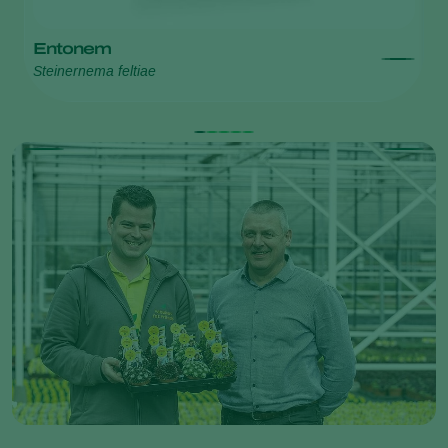
Entonem
L
Steinernema feltiae
He