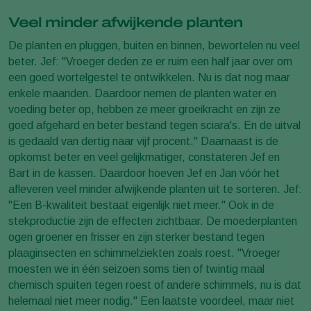
Veel minder afwijkende planten
De planten en pluggen, buiten en binnen, bewortelen nu veel
beter. Jef: "Vroeger deden ze er ruim een half jaar over om
een goed wortelgestel te ontwikkelen. Nu is dat nog maar
enkele maanden. Daardoor nemen de planten water en
voeding beter op, hebben ze meer groeikracht en zijn ze
goed afgehard en beter bestand tegen sciara's. En de uitval
is gedaald van dertig naar vijf procent." Daarnaast is de
opkomst beter en veel gelijkmatiger, constateren Jef en
Bart in de kassen. Daardoor hoeven Jef en Jan vóór het
afleveren veel minder afwijkende planten uit te sorteren. Jef:
"Een B-kwaliteit bestaat eigenlijk niet meer." Ook in de
stekproductie zijn de effecten zichtbaar. De moederplanten
ogen groener en frisser en zijn sterker bestand tegen
plaaginsecten en schimmelziekten zoals roest. "Vroeger
moesten we in één seizoen soms tien of twintig maal
chemisch spuiten tegen roest of andere schimmels, nu is dat
helemaal niet meer nodig." Een laatste voordeel, maar niet