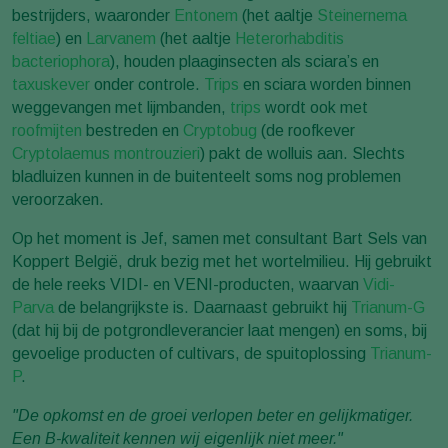
bestrijders, waaronder
Entonem
(het aaltje
Steinernema
feltiae
) en
Larvanem
(het aaltje
Heterorhabditis
bacteriophora
), houden plaaginsecten als sciara’s en
taxuskever
onder controle.
Trips
en sciara worden binnen
weggevangen met lijmbanden,
trips
wordt ook met
roofmijten
bestreden en
Cryptobug
(de roofkever
Cryptolaemus montrouzieri
) pakt de wolluis aan. Slechts
bladluizen kunnen in de buitenteelt soms nog problemen
veroorzaken.
Op het moment is Jef, samen met consultant Bart Sels van
Koppert België, druk bezig met het wortelmilieu. Hij gebruikt
de hele reeks VIDI- en VENI-producten, waarvan
Vidi-
Parva
de belangrijkste is. Daarnaast gebruikt hij
Trianum-G
(dat hij bij de potgrondleverancier laat mengen) en soms, bij
gevoelige producten of cultivars, de spuitoplossing
Trianum-
P
.
"De opkomst en de groei verlopen beter en gelijkmatiger.
Een B-kwaliteit kennen wij eigenlijk niet meer."