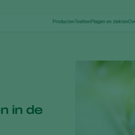
Producten
Teelten
Plagen en ziekten
Ov
Plagen
Plaagbestrijding
Bedekte groenteteelt
Ov
Ziektebestrijding
Ziektebestrijding
Siergewassen
Nie
Bestuiving
Fruit
Wer
Weerbaar telen
Vollegrondsgroenten
Co
Uitzettechnieken
Akkerbouwgewassen
Monitoring & Scouting
n in de