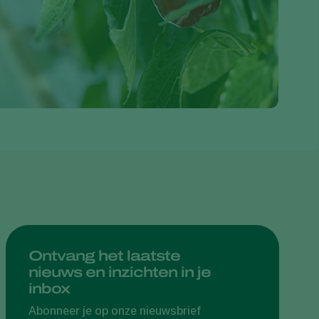
Greece
Hungary
India
Italy
Kenya
Korea
Mexico
Netherlands
Paraguay
Poland
Portugal
Ontvang het laatste
nieuws en inzichten in je
Russia
inbox
South Africa
Abonneer je op onze nieuwsbrief
Spain