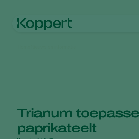
Home
Nieuws en informatie
Trianum toepasse
paprikateelt