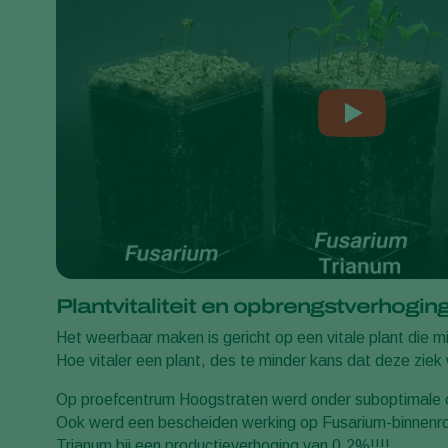
Plantvitaliteit en opbrengstverhogin
Het weerbaar maken is gericht op een vitale plant die 
Hoe vitaler een plant, des te minder kans dat deze ziek
Op proefcentrum Hoogstraten werd onder suboptimale o
Ook werd een bescheiden werking op Fusarium-binnenrot
Trianum bij een productieverhoging van 0,2%!!!!