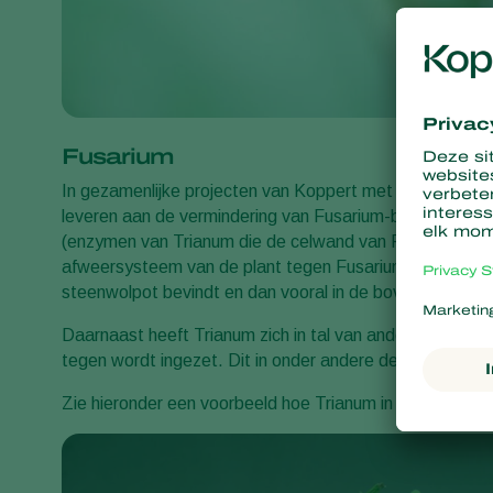
Fusarium
In gezamenlijke projecten van Koppert met Groen Agro C
leveren aan de vermindering van Fusarium-binnenrot. 
(enzymen van Trianum die de celwand van Fusarium kapo
afweersysteem van de plant tegen Fusarium binnenrot) ee
steenwolpot bevindt en dan vooral in de bovenste centi
Daarnaast heeft Trianum zich in tal van andere teelte
tegen wordt ingezet. Dit in onder andere de teelt van s
Zie hieronder een voorbeeld hoe Trianum in tomaat wer