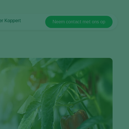
er Koppert
Neem contact met ons op
Koppert Global
er Koppert
Argentina
uws en informatie
Austria
ken bij Koppert
Belgium
ntact
Brasil
Canada (English)
Canada (French)
Ecuador
Finland (Finnish)
Finland (Swedish)
France
Germany