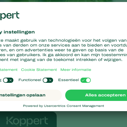
ontrol is aangetoond dat Trianum een positieve bijdrage kan
Aangenomen wordt dat zowel Mycoparasitisme in de steenwolpot
t maken) als geïnduceerde resistentie (het “aanzetten” van
n rol spelen. Er is gebleken dat Fusarium zich veelal in de
meter.
n bewezen tegen de bodemziekte Fusarium waar het succesvol
la, tomaat en diverse sierteeltgewassen.
kt tegen
Fusarium oxysporum
.