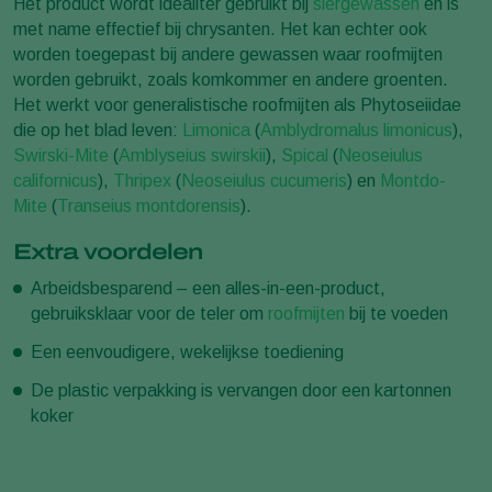
Het product wordt idealiter gebruikt bij
siergewassen
en is
met name effectief bij chrysanten. Het kan echter ook
worden toegepast bij andere gewassen waar roofmijten
worden gebruikt, zoals komkommer en andere groenten.
Het werkt voor generalistische roofmijten als Phytoseiidae
die op het blad leven:
Limonica
(
Amblydromalus limonicus
),
Swirski-Mite
(
Amblyseius swirskii
),
Spical
(
Neoseiulus
californicus
),
Thripex
(
Neoseiulus cucumeris
) en
Montdo-
Mite
(
Transeius montdorensis
).
Extra voordelen
Arbeidsbesparend – een alles-in-een-product,
gebruiksklaar voor de teler om
roofmijten
bij te voeden
Een eenvoudigere, wekelijkse toediening
De plastic verpakking is vervangen door een kartonnen
koker