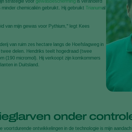
jn strategie voor
gewasbescherming
is veranderd
s minder chemicaliën gebruikt. Hij gebruikt
Trianum
al
id van mijn gewas voor Pythium," legt Kees
rij van ruim zes hectare langs de Hoefslagweg in
t twee delen. Hendriks teelt hogedraad (twee
som (190 micromol). Hij verkoopt zijn komkommers
lanten in Duitsland.
vlieglarven onder control
e voortdurende ontwikkelingen in de technologie is mijn aandac