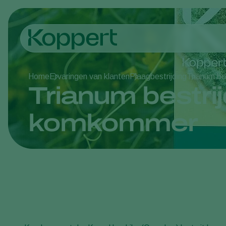
Home
Ervaringen van klanten
Plaagbestrijding
Trianum be
Trianum bestrij
komkommer