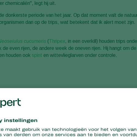
chemicaliën", legt hij uit.
n de donkerste periode van het jaar. Op dat moment valt de natuur 
rganismen dan op de trips, wat betekent dat ik alert moet zijn.
Neoseiulus cucumeris
(
Thripex
, in een overkill) houden trips ond
k de even rijen, de andere week de oneven rijen. Hij hangt om d
ten houden ook
spint
en wittevlieglarven onder controle.
Gevoeligheid voor
Kees begon Trianum-G te gebruiken in 2020. Het p
harzianum
T-22, koloniseert het wortelgestel van 