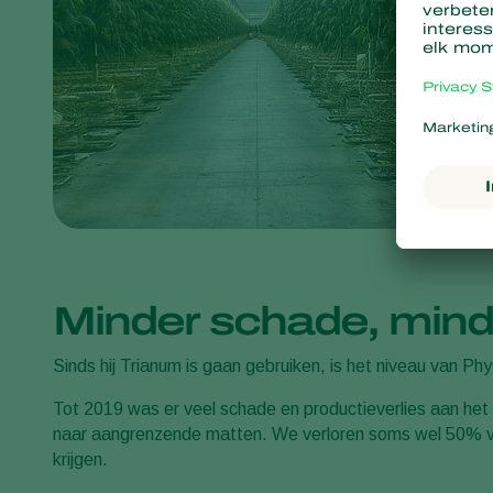
Minder schade, minde
Sinds hij Trianum is gaan gebruiken, is het niveau van Ph
Tot 2019 was er veel schade en productieverlies aan het
naar aangrenzende matten. We verloren soms wel 50% van 
krijgen.