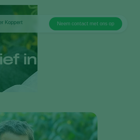
er Koppert
Neem contact met ons op
Koppert Global
er Koppert
Argentina
uws en informatie
Austria
ken bij Koppert
ef in
Belgium
ntact
Brasil
Canada (English)
Canada (French)
Ecuador
Finland (Finnish)
Finland (Swedish)
France
Germany