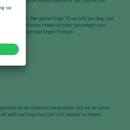
at voordat hij de nieuwe planten in 'duo'-potten zet
 voor Pythium. Mijn gewas krijgt 20 uur licht per dag, wat
re hoeveelheid water maakt de plant gevoeliger voor
reventieve maatregel tegen Pythium.
fgekeurd en de schimmel verspreidde zich via de goten
d wil ik niet nog eens met zo'n situatie te maken