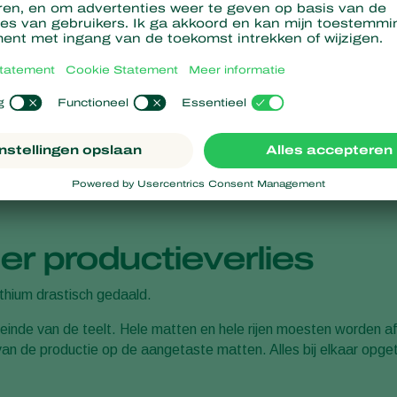
de wortels. Hij doet twee gram Trianium-G op elke m
(twee planten in één steenwolblokje).
Hij besloot dit te doen omdat zijn gewas gevoelig is
betekent dat het veel water nodig heeft. Die grote
Pythium. Daarom moest ik Trianum gebruiken als p
r productieverlies
ythium drastisch gedaald.
 einde van de teelt. Hele matten en hele rijen moesten worden a
de productie op de aangetaste matten. Alles bij elkaar opgetel