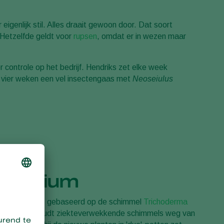
Sweden
eigenlijk stil. Alles draait gewoon door. Dat soort
Switzerland
 Hetzelfde geldt voor
rupsen
, omdat er in wezen maar
Turkey
USA
er controle op het bedrijf. Hendriks zet elke week
e vier weken een vel insectengaas met
United Kingdom
Neoseiulus
 Pythium
roduct, dat is gebaseerd op de schimmel
Trichoderma
de plant en houdt ziekteverwekkende schimmels weg van