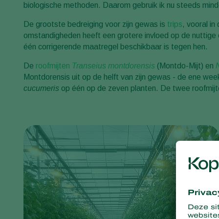
biologische methoden. Daarom gebruik ik nu steeds minder 
De grootste bedreiging voor zijn gewas is
trips
, vooral i
omstandigheden heeft een grotere invloed op de nuttige o
één corrigerende maatregel beschikbaar is tegen hen.
De
roofmijten
Transeius montdorensis
(Montdo-Mijt) en
Montdorensis uit op de helft van zijn gewas - de ene wee
cucumeris
op één op de zeven planten. De twee roofmij