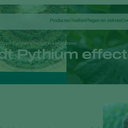
Producten
Teelten
Plagen en ziekten
Ov
Plagen
Plaagbestrijding
Bedekte groenteteelt
Ov
Ziektebestrijding
Ziektebestrijding
Siergewassen
Nie
strijdt Pythium effectief in komkommer
Bestuiving
Fruit
Wer
dt Pythium effecti
Weerbaar telen
Vollegrondsgroenten
Co
Uitzettechnieken
Akkerbouwgewassen
Monitoring & Scouting