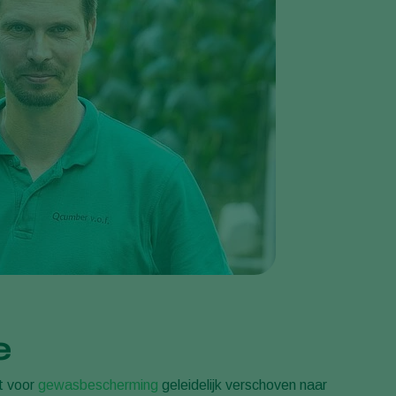
Greece
Hungary
India
Italy
Kenya
Korea
Mexico
Netherlands
Paraguay
Poland
Portugal
Russia
e
South Africa
ht voor
gewasbescherming
geleidelijk verschoven naar
Spain