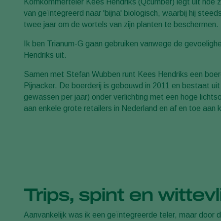
Komkommerteler Kees Hendriks (Qcumber) legt uit hoe zi
van geïntegreerd naar 'bijna' biologisch, waarbij hij steed
twee jaar om de wortels van zijn planten te beschermen.
Ik ben Trianum-G gaan gebruiken vanwege de gevoelighe
Hendriks uit.
Samen met Stefan Wubben runt Kees Hendriks een boerde
Pijnacker. De boerderij is gebouwd in 2011 en bestaat ui
gewassen per jaar) onder verlichting met een hoge licht
aan enkele grote retailers in Nederland en af en toe aan k
Trips, spint en witte
Aanvankelijk was ik een geïntegreerde teler, maar door d