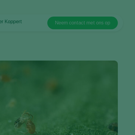
er Koppert
Neem contact met ons op
Koppert Global
er Koppert
Argentina
uws en informatie
Austria
ken bij Koppert
Belgium
ntact
Brasil
Canada (English)
Canada (French)
Ecuador
Finland (Finnish)
Finland (Swedish)
France
Germany