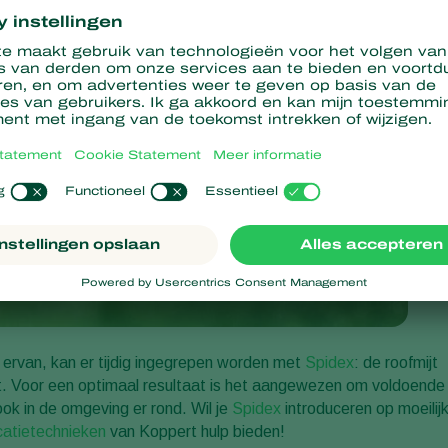
ervan, kan er tijdig ingegrepen worden met
Spidex
: de roofmijt
kt. Voor een optimaal resultaat is het aangewezen om voldoende
ook in de omgeving er rond. Wil je
Spidex
introduceren op moeilij
catietechnieken
van Koppert hulp bieden!