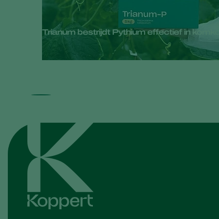
Trianum bestrijdt Pythium effectief in ko