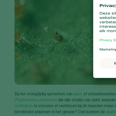
Bij het vroegtijdig opmerken van
spint
of schadebeelden 
Phytoseiulus persimilis
die alle stadia van spint aanpa
roofmijten
te strooien of verblazen bij de haarden maar 
bereikbare plaatsen in het gewas? Dan kunnen de
appli