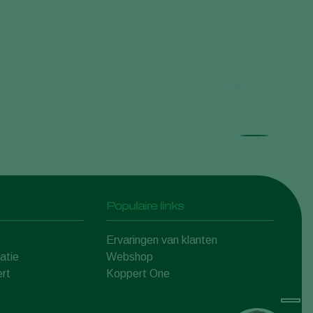
Ranc
Populaire links
Ervaringen van klanten
atie
Webshop
rt
Koppert One