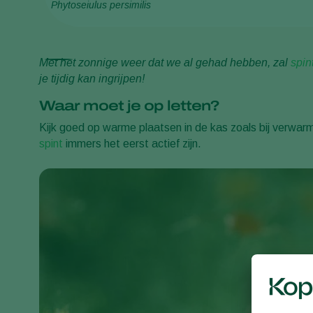
Phytoseiulus persimilis
Met het zonnige weer dat we al gehad hebben, zal
spin
je tijdig kan ingrijpen!
Waar moet je op letten?
Kijk goed op warme plaatsen in de kas zoals bij verwar
spint
immers het eerst actief zijn.