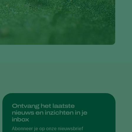
Greece
Hungary
India
Italy
Kenya
Korea
Mexico
Netherlands
Paraguay
Poland
Portugal
Ontvang het laatste
nieuws en inzichten in je
Russia
inbox
South Africa
Abonneer je op onze nieuwsbrief
Spain