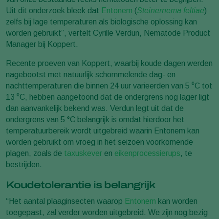
Uit dit onderzoek bleek dat
Entonem
(
Steinernema feltiae
)
zelfs bij lage temperaturen als biologische oplossing kan
worden gebruikt”, vertelt Cyrille Verdun, Nematode Product
Manager bij Koppert.
Recente proeven van Koppert, waarbij koude dagen werden
nagebootst met natuurlijk schommelende dag- en
nachttemperaturen die binnen 24 uur varieerden van 5 ⁰C tot
13 ⁰C, hebben aangetoond dat de ondergrens nog lager ligt
dan aanvankelijk bekend was. Verdun legt uit dat de
ondergrens van 5 °C belangrijk is omdat hierdoor het
temperatuurbereik wordt uitgebreid waarin Entonem kan
worden gebruikt om vroeg in het seizoen voorkomende
plagen, zoals de
taxuskever
en
eikenprocessierups
, te
bestrijden.
Koudetolerantie is belangrijk
“Het aantal plaaginsecten waarop
Entonem
kan worden
toegepast, zal verder worden uitgebreid. We zijn nog bezig