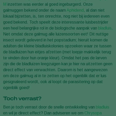
M
inzetten was eerder al goed ingeburgerd. Onze
galmuggen bekend onder de naam
Aphidend
, al dan niet
lokaal bijzetten, is, ten onrechte, nog niet bij iedereen even
goed bekend. Toch speelt deze interessante luisbestrijder
een heel belangrijke rol in de biologische aanpak van
bladluis
.
Net omdat deze galmug alle luizensoorten eet! Dit nuttige
insect wordt geleverd in het popstadium; hieruit komen de
adulten die kleine bladluiskolonies opzoeken waar ze tussen
de bladluizen hun eitjes afzetten (met loepje makkelijk terug
te vinden door hun oranje kleur). Omdat het pas de larven
zijn die de bladluizen leegzuigen kan je hier na uitzetten geen
direct effect van verwachten. Daarom is het aangewezen
om deze galmug al in te zetten op het ogenblik dat er luis
gesignaleerd wordt, ook al loopt de parasitering op dat
ogenblik goed!
Toch verrast?
Ben je toch verrast door de snelle ontwikkeling van
bladluis
en wil je direct effect? Dan adviseren we om
Chrysopa