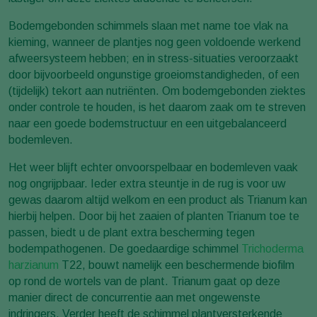
Bodemgebonden schimmels slaan met name toe vlak na
kieming, wanneer de plantjes nog geen voldoende werkend
afweersysteem hebben; en in stress-situaties veroorzaakt
door bijvoorbeeld ongunstige groeiomstandigheden, of een
(tijdelijk) tekort aan nutriënten. Om bodemgebonden ziektes
onder controle te houden, is het daarom zaak om te streven
naar een goede bodemstructuur en een uitgebalanceerd
bodemleven.
Het weer blijft echter onvoorspelbaar en bodemleven vaak
nog ongrijpbaar. Ieder extra steuntje in de rug is voor uw
gewas daarom altijd welkom en een product als Trianum kan
hierbij helpen. Door bij het zaaien of planten Trianum toe te
passen, biedt u de plant extra bescherming tegen
bodempathogenen. De goedaardige schimmel
Trichoderma
harzianum
T22, bouwt namelijk een beschermende biofilm
op rond de wortels van de plant. Trianum gaat op deze
manier direct de concurrentie aan met ongewenste
indringers. Verder heeft de schimmel plantversterkende