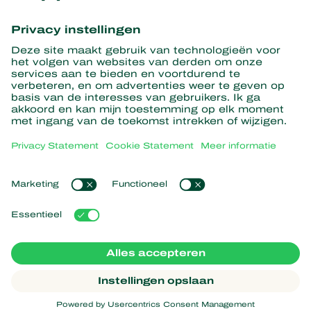
Ontvang het laatste nieuws en
informatie
Hier aanmelden
Partners with Nature
Roofmijten
Over Koppert
Roofinsecten
Sluipwespen
Over Koppert
Nuttige nematoden
Populaire links
Nieuws en informatie
Nuttige micro-organismen
Werken bij Koppert
Gewasbescherming
Ervaringen van klanten
Contact
Bestuiving
Webshop
Koppert Global
Koppert One
Cookies beheren
Privacy
Disclaimer
Argentina
Cookieverklaring