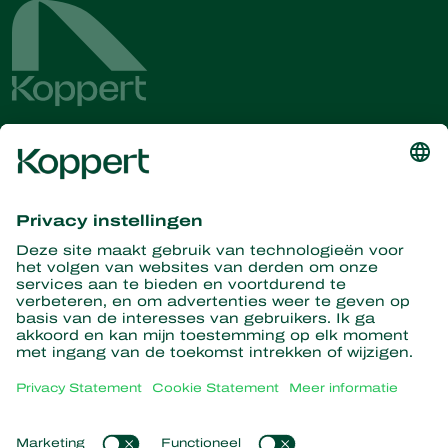
Ontvang het laatste nieuws en
informatie
Hier aanmelden
Partners with Nature
Roofmijten
Over Koppert
Roofinsecten
Sluipwespen
Over Koppert
Nuttige nematoden
Populaire links