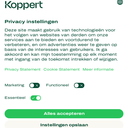
Ontvang het laatste nieuws en
informatie
Hier aanmelden
Partners with Nature
Roofmijten
Over Koppert
Roofinsecten
Sluipwespen
Over Koppert
Nuttige nematoden
Populaire links
Nieuws en informatie
Nuttige micro-organismen
Werken bij Koppert
Gewasbescherming
Ervaringen van klanten
Contact
Bestuiving
Webshop
Koppert Global
Koppert One
Cookies beheren
Privacy
Disclaimer