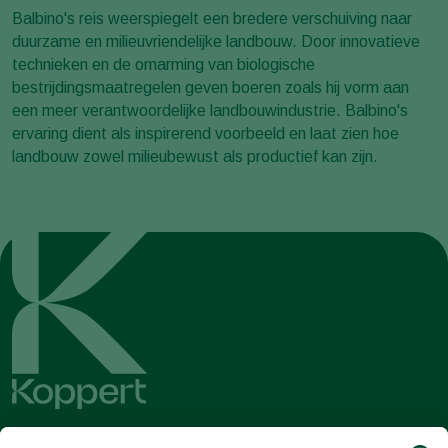
Balbino's reis weerspiegelt een bredere verschuiving naar
duurzame en milieuvriendelijke landbouw. Door innovatieve
technieken en de omarming van biologische
bestrijdingsmaatregelen geven boeren zoals hij vorm aan
een meer verantwoordelijke landbouwindustrie. Balbino's
ervaring dient als inspirerend voorbeeld en laat zien hoe
landbouw zowel milieubewust als productief kan zijn.