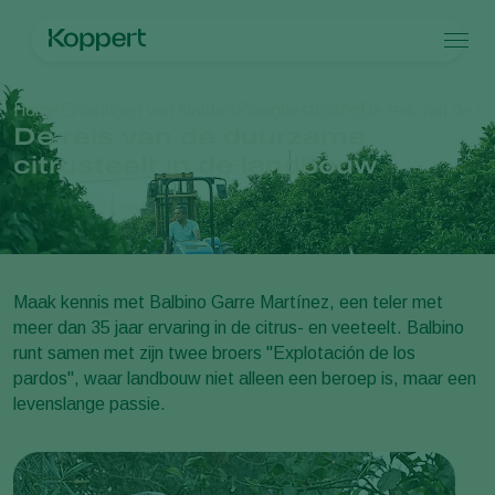
Producten
Home
Ervaringen van klanten
Plaagbestrijding
De reis van de du
Koppert One
Contact
Producten
Teelten
De reis van de duurzame
Plaagbestrijding
Teelten
Plagen en ziekten
citrusteelt in de landbouw
Ziektebestrijding
Bedekte groenteteelt
Plagen en ziekten
Over Koppert
Zoeken
Bestuiving
Siergewassen
Plagen
Over Koppert
Weerbaar telen
Fruit
Ziektebestrijding
Over Koppert
Uitzettechnieken
Vollegrondsgroenten
Nieuws en informatie
Monitoring & Scouting
Akkerbouwgewassen
Werken bij Koppert
Maak kennis met Balbino Garre Martínez, een teler met
Contact
meer dan 35 jaar ervaring in de citrus- en veeteelt. Balbino
runt samen met zijn twee broers "Explotación de los
pardos", waar landbouw niet alleen een beroep is, maar een
levenslange passie.