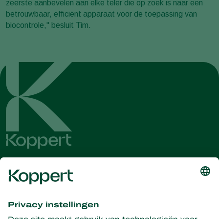
zeerste aanbevelen aan elke teler die op zoek is naar een
betrouwbaar, efficiënt apparaat voor de toepassing van
biocontrole," besluit Tim.
Ontvang het laatste nieuws en
informatie
Hier aanmelden