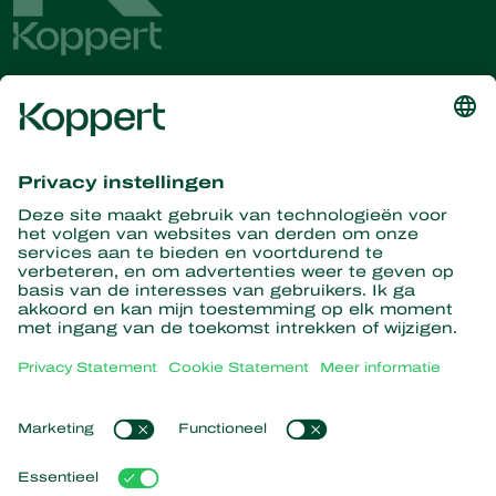
Ontvang het laatste nieuws en
informatie
Hier aanmelden
Partners with Nature
Roofmijten
Over Koppert
Roofinsecten
Sluipwespen
Over Koppert
Nuttige nematoden
Populaire links
Nieuws en informatie
Nuttige micro-organismen
Werken bij Koppert
Gewasbescherming
Ervaringen van klanten
Contact