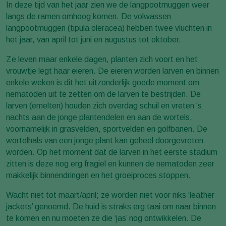
In deze tijd van het jaar zien we de langpootmuggen weer
langs de ramen omhoog komen. De volwassen
langpootmuggen (tipula oleracea) hebben twee vluchten in
het jaar, van april tot juni en augustus tot oktober.
Ze leven maar enkele dagen, planten zich voort en het
vrouwtje legt haar eieren. De eieren worden larven en binnen
enkele weken is dit het uitzonderlijk goede moment om
nematoden uit te zetten om de larven te bestrijden. De
larven (emelten) houden zich overdag schuil en vreten ‘s
nachts aan de jonge plantendelen en aan de wortels,
voornamelijk in grasvelden, sportvelden en golfbanen. De
wortelhals van een jonge plant kan geheel doorgevreten
worden. Op het moment dat de larven in het eerste stadium
zitten is deze nog erg fragiel en kunnen de nematoden zeer
makkelijk binnendringen en het groeiproces stoppen.
Wacht niet tot maart/april; ze worden niet voor niks ‘leather
jackets’ genoemd. De huid is straks erg taai om naar binnen
te komen en nu moeten ze die ‘jas’ nog ontwikkelen. De