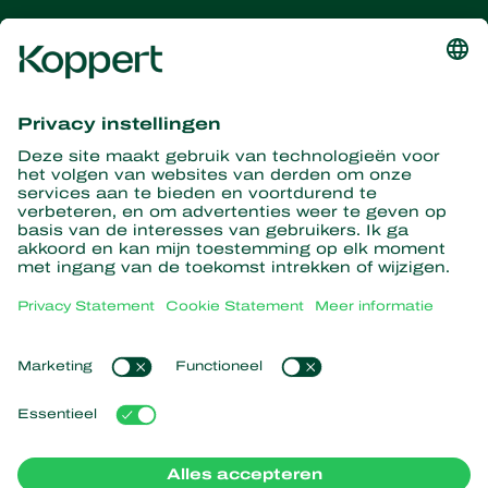
Ontvang het laatste nieuws en
informatie
Hier aanmelden
Partners with Nature
Roofmijten
Over Koppert
Roofinsecten
Sluipwespen
Over Koppert
Nuttige nematoden
Populaire links
Nieuws en informatie
Nuttige micro-organismen
Werken bij Koppert
Gewasbescherming
Ervaringen van klanten
Contact
Bestuiving
Webshop
Koppert Global
Koppert One
Cookies beheren