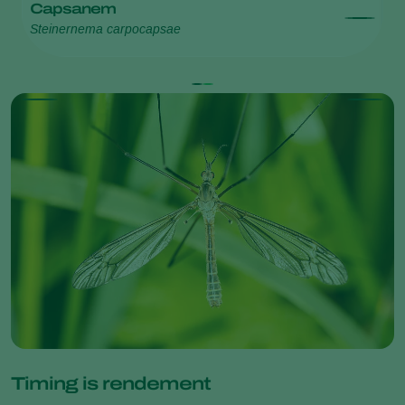
Capsanem
E
Steinernema carpocapsae
St
Timing is rendement