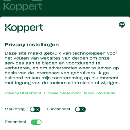
Ontvang het laatste nieuws en
informatie
Hier aanmelden
Partners with Nature
Roofmijten
Over Koppert
Roofinsecten
Sluipwespen
Over Koppert
Nuttige nematoden
Populaire links
Nieuws en informatie
Nuttige micro-organismen
Werken bij Koppert
Gewasbescherming
Ervaringen van klanten
Contact
Bestuiving