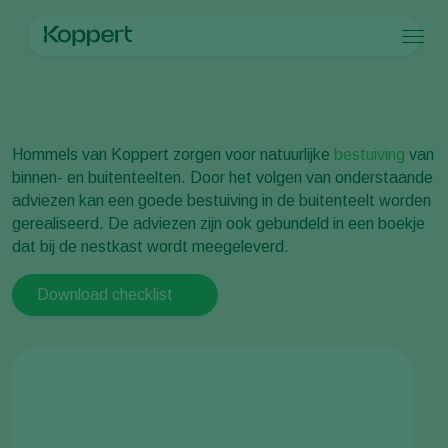
Producten
Home
Checklist bestuiving buitenteelt
Koppert One
Contact
Producten
Teelten
Plaagbestrijding
Teelten
Plagen en ziekten
Hommels van Koppert zorgen voor natuurlijke
bestuiving
van
Ziektebestrijding
Bedekte groenteteelt
Plagen en ziekten
Over Koppert
Zoeken
binnen- en buitenteelten. Door het volgen van onderstaande
Bestuiving
Siergewassen
Plagen
Over Koppert
adviezen kan een goede bestuiving in de buitenteelt worden
Weerbaar telen
Fruit
Ziektebestrijding
Over Koppert
gerealiseerd. De adviezen zijn ook gebundeld in een boekje
Uitzettechnieken
Vollegrondsgroenten
Nieuws en informatie
dat bij de nestkast wordt meegeleverd.
Monitoring & Scouting
Akkerbouwgewassen
Werken bij Koppert
Contact
Download checklist