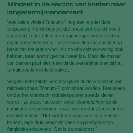
Mindset in de sector: van kosten naar
langetermijnrendement
Veel telers vinden Trianum‑P nog een relatief dure
toepassing. Ferdy begrijpt dat, maar ziet dat dit beeld
verandert zodra telers de toegevoegde waarde in hun
eigen perceel ervaren. “Telers handelen van oudsher op
basis van het jaar ervoor. Als ze één seizoen weinig druk
hebben, laten sommigen het weer los. Maar die manier
van denken past niet meer bij de werkelijkheid en bij het
teruglopende middelenpakket.”
Volgens hem zal de komende jaren duidelijk worden dat
middelen zoals Trianum‑P onmisbaar worden. Niet alleen
omdat het chemisch middelenpakket steeds kleiner
wordt - zo staat fludioxonil tegen
Stemphillium
op de
nominatie te verdwijnen - maar ook omdat alleen chemie
onvoldoende is. “Het wordt een mix van een gezonde
bodem, lage druk vanuit de basis en goed gekozen
fungiciden erbovenop. Dat is de toekomst.”