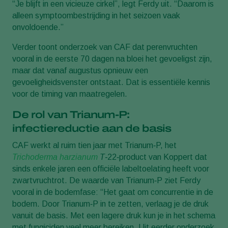
“Je blijft in een vicieuze cirkel”, legt Ferdy uit. “Daarom is
alleen symptoombestrijding in het seizoen vaak
onvoldoende.”
Verder toont onderzoek van CAF dat perenvruchten
vooral in de eerste 70 dagen na bloei het gevoeligst zijn,
maar dat vanaf augustus opnieuw een
gevoeligheidsvenster ontstaat. Dat is essentiële kennis
voor de timing van maatregelen.
De rol van Trianum‑P:
infectiereductie aan de basis
CAF werkt al ruim tien jaar met Trianum‑P, het
Trichoderma harzianum
T‑
22‑product van Koppert dat
sinds enkele jaren een officiële labeltoelating heeft voor
zwartvruchtrot. De waarde van Trianum‑P ziet Ferdy
vooral in de bodemfase: “Het gaat om concurrentie in de
bodem. Door Trianum‑P in te zetten, verlaag je de druk
vanuit de basis. Met een lagere druk kun je in het schema
met fungiciden veel meer bereiken. Uit eerder onderzoek