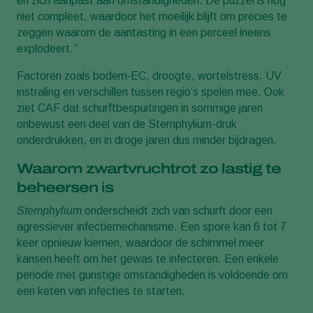
en zich aanpast aan omstandigheden. De puzzel is nog
niet compleet, waardoor het moeilijk blijft om precies te
zeggen waarom de aantasting in een perceel ineens
explodeert.”
Factoren zoals bodem‑EC, droogte, wortelstress, UV
instraling en verschillen tussen regio’s spelen mee. Ook
ziet CAF dat schurftbespuitingen in sommige jaren
onbewust een deel van de Stemphylium-druk
onderdrukken, en in droge jaren dus minder bijdragen.
Waarom zwartvruchtrot zo lastig te
beheersen is
Stemphylium
onderscheidt zich van schurft door een
agressiever infectiemechanisme. Een spore kan 6 tot 7
keer opnieuw kiemen, waardoor de schimmel meer
kansen heeft om het gewas te infecteren. Een enkele
periode met gunstige omstandigheden is voldoende om
een keten van infecties te starten.