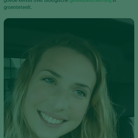
goede kennis over biologische
gewasbescherming
in
groenteteelt.