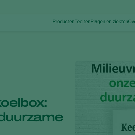
Producten
Teelten
Plagen en ziekten
Ov
Plagen
Plaagbestrijding
Bedekte groenteteelt
Ov
Ziektebestrijding
Ziektebestrijding
Siergewassen
Nie
Bestuiving
Fruit
Wer
Weerbaar telen
Vollegrondsgroenten
Co
Uitzettechnieken
Akkerbouwgewassen
Monitoring & Scouting
koelbox:
 duurzame