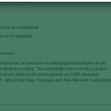
stromen wereldwijd
opname en verdamping)
en en te stapelen)
tvervoer
stemming met de Duurzame Ontwikkelingsdoelstellingen van de
fval en vervuiling. “Ons uiteindelijke doel is om bij te dragen
 en extern afval tot 0% en het gebruik van 100% duurzame
”, aldus Edwin Muijt, Packaging and Raw Materials Sustainabili