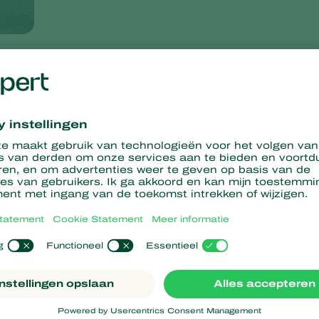
's nieuwe duurzame verpakking
aar een 100% recycleerbare koelbox voor het vervoeren van
urzaamheidsdoelstelling van het bedrijf: 'Afvalvrij in 2030'. De
er van nuttige insecten en micro-organismen ter bestrijding van
euvriendelijke koelbox is speciaal ontworpen voor vervoer over
ogwaardige producten bij aankomst.
t voor het vervoer van levende insecten en micro-organismen. D
oppert verzonden naar dochterondernemingen en in een later
hernieuwbare materialen en is 100% recyclebaar.
apier. Hoewel het in het eerdere ontwerp gebruikte polystyreen
einig recyclingfabrieken die dit in de praktijk doen. Papier- en
Daarom heeft Koppert nu gekozen voor dit verpakkingsmateriaal