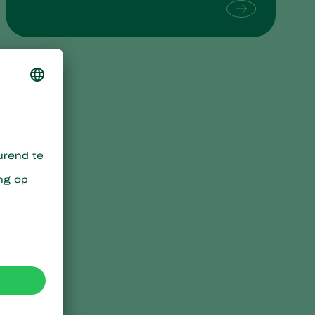
Sweden
Switzerland
Turkey
USA
United Kingdom
e
.