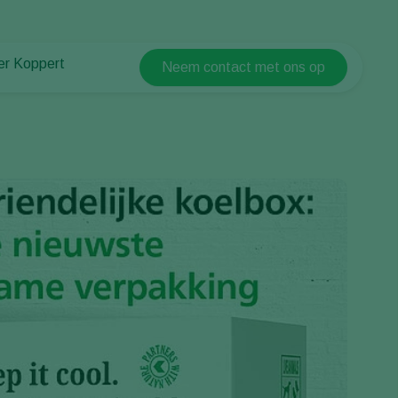
er Koppert
Neem contact met ons op
Koppert Global
er Koppert
Argentina
uws en informatie
Austria
ken bij Koppert
Belgium
ntact
Brasil
Canada (English)
Canada (French)
Ecuador
Finland (Finnish)
Finland (Swedish)
France
Germany