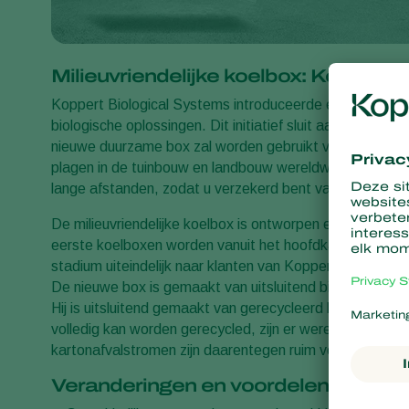
Milieuvriendelijke koelbox: Koppert
Koppert Biological Systems introduceerde eerder dit j
biologische oplossingen. Dit initiatief sluit aan bij de du
nieuwe duurzame box zal worden gebruikt voor het vervo
plagen in de tuinbouw en landbouw wereldwijd. Deze mili
lange afstanden, zodat u verzekerd bent van verse, ho
De milieuvriendelijke koelbox is ontworpen en aangepas
eerste koelboxen worden vanuit het hoofdkantoor van K
stadium uiteindelijk naar klanten van Koppert.
De nieuwe box is gemaakt van uitsluitend biobased en 
Hij is uitsluitend gemaakt van gerecycleerd karton en p
volledig kan worden gerecycled, zijn er wereldwijd maar w
kartonafvalstromen zijn daarentegen ruim voorhanden. 
Veranderingen en voordelen