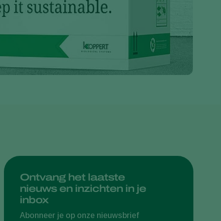
Greece
Hungary
India
Italy
Kenya
Korea
Mexico
Netherlands
Paraguay
Poland
Portugal
Ontvang het laatste
nieuws en inzichten in je
Russia
inbox
South Africa
Abonneer je op onze nieuwsbrief
Spain