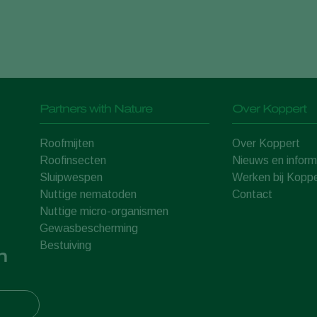
Partners with Nature
Over Koppert
Roofmijten
Over Koppert
Roofinsecten
Nieuws en inform
Sluipwespen
Werken bij Koppe
Nuttige nematoden
Contact
Nuttige micro-organismen
Gewasbescherming
Bestuiving
n