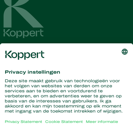
Ontvang het laatste nieuws en
informatie
Hier aanmelden
Partners with Nature
Roofmijten
Over Koppert
Roofinsecten
Sluipwespen