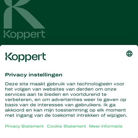
Ontvang het laatste nieuws en
informatie
Hier aanmelden
Partners with Nature
Roofmijten
Over Koppert
Roofinsecten
Sluipwespen