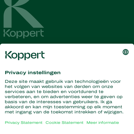
Ontvang het laatste nieuws en
informatie
Hier aanmelden
Partners with Nature
Roofmijten
Over Koppert
Roofinsecten
Sluipwespen