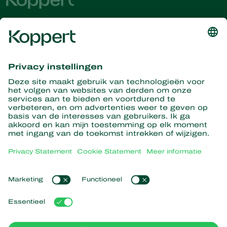
Ontvang het laatste nieuws en
informatie
Hier aanmelden
Partners with Nature
Roofmijten
Over Koppert
Roofinsecten
Sluipwespen
Over Koppert
Nuttige nematoden
Populaire links
Nieuws en informatie
Nuttige micro-organismen
Werken bij Koppert
Gewasbescherming
Ervaringen van klanten
Contact
Bestuiving
Webshop
Koppert Global