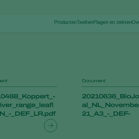
Producten
Teelten
Plagen en ziekten
Ov
Plagen
Plaagbestrijding
Bedekte groenteteelt
Ov
Ziektebestrijding
Ziektebestrijding
Siergewassen
Nie
Bestuiving
Fruit
Wer
Weerbaar telen
Vollegrondsgroenten
Co
Uitzettechnieken
Akkerbouwgewassen
Monitoring & Scouting
ent
Document
0488_Koppert_-
20210636_BioJo
iver_range_leafl
al_NL_Novembe
N_-_DEF_LR.pdf
21_A3_-_DEF-
gecomprimeerd.