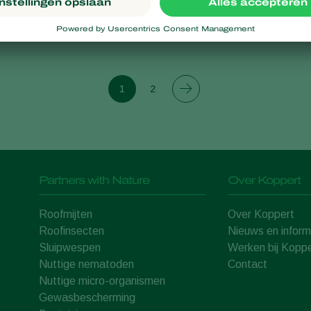
1
2
Partners with Nature
Over Koppert
Roofmijten
Over Koppert
Roofinsecten
Nieuws en inform
Sluipwespen
Werken bij Koppe
Nuttige nematoden
Contact
Nuttige micro-organismen
Gewasbescherming