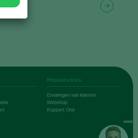
Sweden
Switzerland
Turkey
USA
United Kingdom
Populaire links
Ervaringen van klanten
atie
Webshop
rt
Koppert One