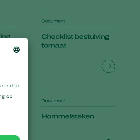
Greece
Hungary
Document
India
ving
Checklist bestuiving
Italy
tomaat
Kenya
Korea
Mexico
Netherlands
Paraguay
Poland
Document
Portugal
ons
Hommelsteken
Russia
South Africa
Spain