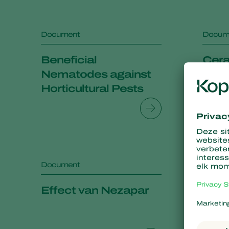
Document
Docum
Beneficial
Cera
Nematodes against
Horticultural Pests
Document
Docum
Effect van Nezapar
FAQ