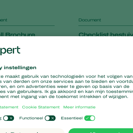
ent
Document
ll Brochure
Checklist bestui
buitenteelt
ent
Document
 Nematodes
General Conditi
Koppert