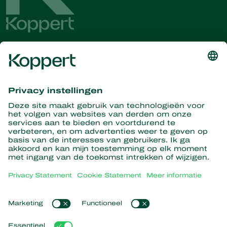
Ontvang het laatste nieuws en
informatie
Hier aanmelden
Partners with Nature
Roofmijten
Over Koppert
Roofinsecten
Sluipwespen
Over Koppert
Nuttige nematoden
Populaire links
Nieuws en informatie
Nuttige micro-organismen
Werken bij Koppert
Gewasbescherming