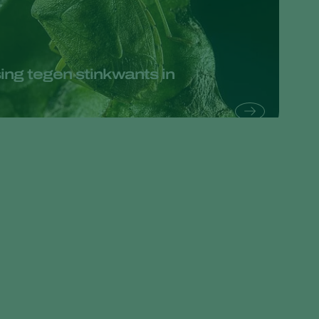
Greece
Hungary
India
ing tegen stinkwants in
Italy
Kenya
Korea
Mexico
Netherlands
Paraguay
Poland
Portugal
Russia
South Africa
Spain