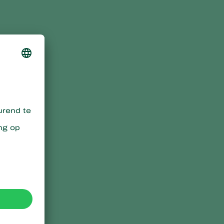
Sweden
Switzerland
Turkey
USA
United Kingdom