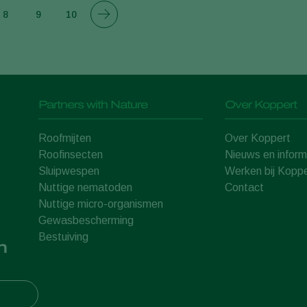
8
9
10
Partners with Nature
Over Koppert
Roofmijten
Over Koppert
Roofinsecten
Nieuws en inform
Sluipwespen
Werken bij Koppe
Nuttige nematoden
Contact
Nuttige micro-organismen
Gewasbescherming
Bestuiving
n