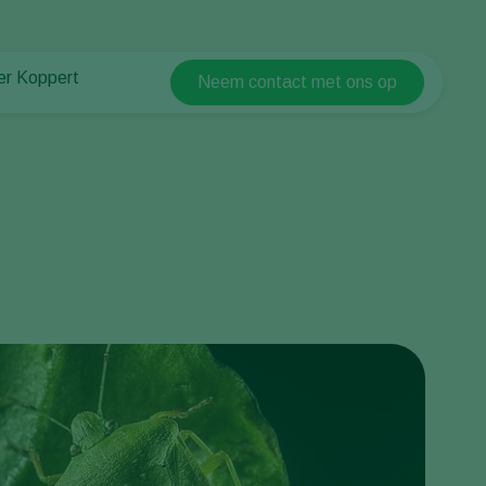
er Koppert
Neem contact met ons op
Koppert Global
er Koppert
Argentina
uws en informatie
Austria
ken bij Koppert
Belgium
ntact
Brasil
Canada (English)
Canada (French)
Ecuador
Finland (Finnish)
Finland (Swedish)
France
Germany