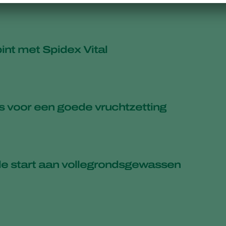
pint met Spidex Vital
is voor een goede vruchtzetting
e start aan vollegrondsgewassen