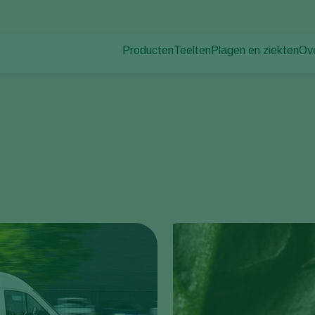
Producten
Teelten
Plagen en ziekten
Ov
Plagen
Plaagbestrijding
Bedekte groenteteelt
Ov
Ziektebestrijding
Ziektebestrijding
Siergewassen
Nie
Bestuiving
Fruit
Wer
Weerbaar telen
Vollegrondsgroenten
Co
Uitzettechnieken
Akkerbouwgewassen
Monitoring & Scouting