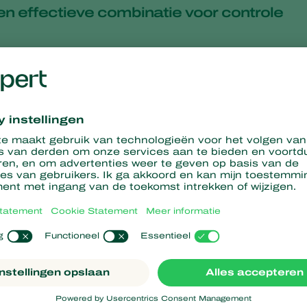
n effectieve combinatie voor controle
 aankomst en kortere lead-time bij
strijding van bladluis, wolluis en
bestrijding met nematodenproduct