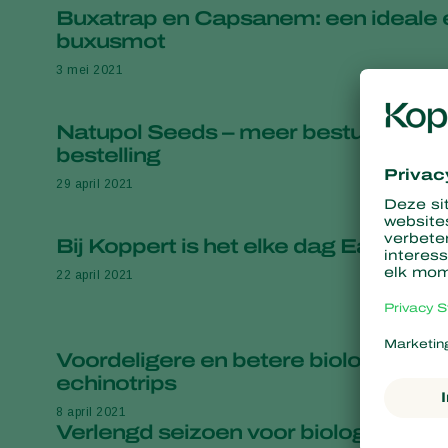
Buxatrap en Capsanem: een ideale e
buxusmot
3 mei 2021
Natupol Seeds – meer bestuivers bij
bestelling
29 april 2021
Bij Koppert is het elke dag Earth Day
22 april 2021
Voordeligere en betere biologische be
echinotrips
8 april 2021
Verlengd seizoen voor biologische 