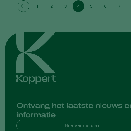
1
2
3
4
5
6
7
Ontvang het laatste nieuws e
informatie
Hier aanmelden